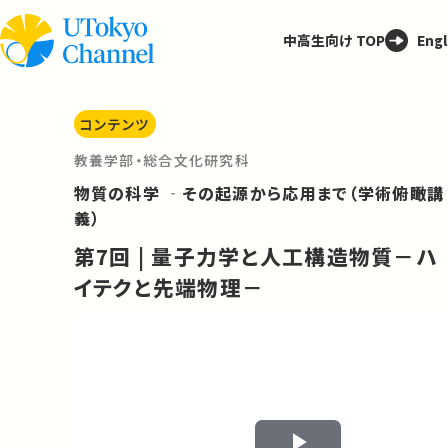
中高生向け TOP
Engl
コンテンツ
教養学部・総合文化研究科
物質の科学 ‐その起源から応用まで（学術俯瞰講
義）
第7回 | 量子力学と人工構造物質－ハ
イテクと先端物理－