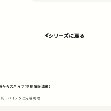
シリーズに戻る
源から応用まで（学術俯瞰講義）
物質－ハイテクと先端物理－