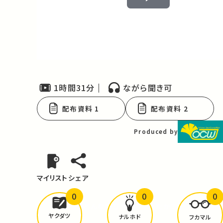
Play
Video
1時間31分
ながら聞き可
配布資料 1
配布資料 2
Produced by
マイリスト
シェア
0
0
0
どんな学びが
ありましたか？
ヤクダツ
ナルホド
フカマル