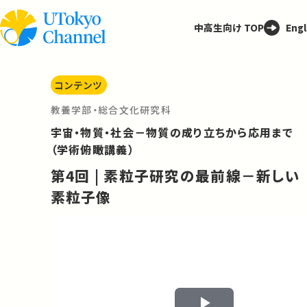
中高生向け TOP
Engl
コンテンツ
教養学部・総合文化研究科
宇宙・物質・社会－物質の成り立ちから応用まで
（学術俯瞰講義）
第4回 | 素粒子研究の最前線－新しい
素粒子像