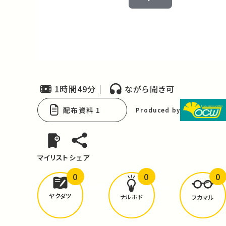
Play
Video
1時間49分
ながら聞き可
配布資料 1
Produced by
マイリスト
シェア
0
0
0
どんな学びが
ありましたか？
ヤクダツ
ナルホド
フカマル