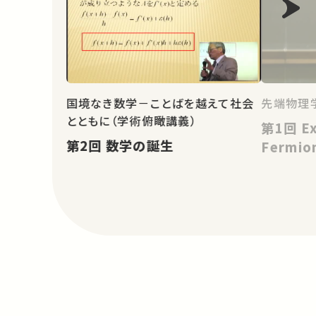
国境なき数学－ことばを越えて社会
先端物理
とともに（学術俯瞰講義）
第1回 Exterior Product,
第2回 数学の誕生
Fermio