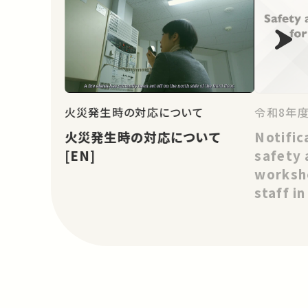
令和8年
火災発生時の対応について
Notific
火災発生時の対応について
safety 
[EN]
worksho
staff i