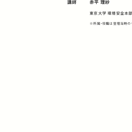
講師
赤平 理紗
東京大学 環境安全本
※所属・役職は登壇当時の