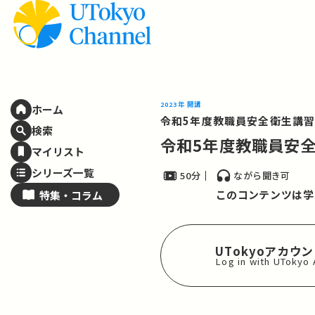
2023年 開講
ホーム
令和5年度教職員安全衛生講
検索
令和5年度教職員安
マイリスト
シリーズ一覧
50分
ながら聞き可
このコンテンツは学
特集・
コラム
UTokyoアカウ
Log in with UTokyo