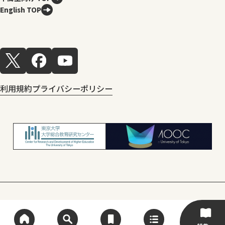
English TOP
利用規約
プライバシーポリシー
© Center for Research and Development
of Higher Education, The University of Tokyo