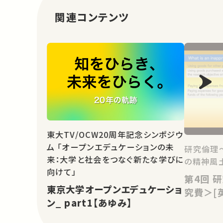
関連コンテンツ
東大TV/OCW20周年記念シンポジウ
ム 「オープンエデュケーションの未
研究倫理
来：大学と社会をつなぐ新たな学びに
の精神風
向けて」
第4回 研究倫理教育教材＜２．研
東京大学オープンエデュケーショ
究費＞[
ン_ part1【あゆみ】