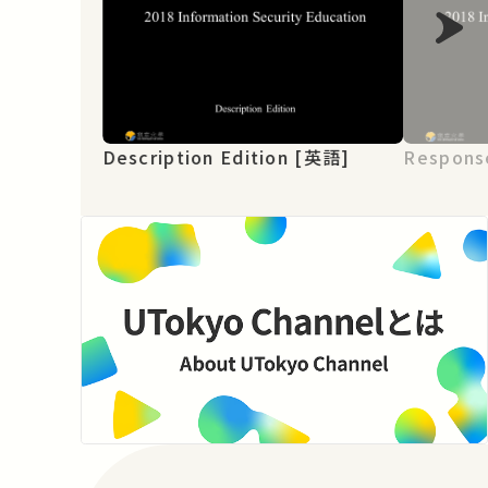
Description Edition [英語]
Respons