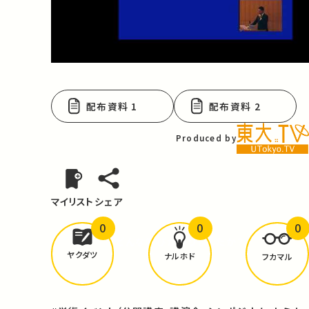
Video
配布資料 1
配布資料 2
Produced by
マイリスト
シェア
0
0
0
どんな学びが
ありましたか？
ヤクダツ
ナルホド
フカマル