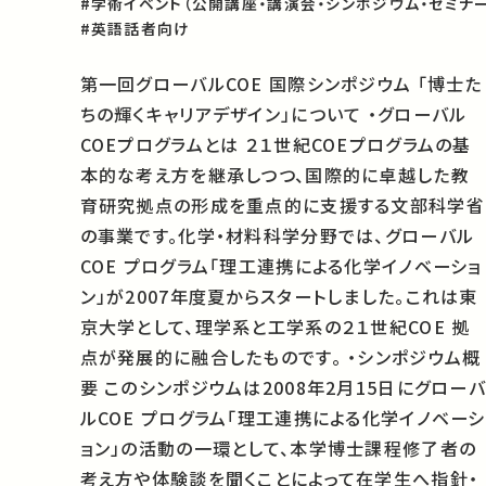
#学術イベント（公開講座・講演会・シンポジウム・セミナー
#英語話者向け
第一回グローバルCOE 国際シンポジウム 「博士た
ちの輝くキャリアデザイン」について ・グローバル
COEプログラムとは ２１世紀COEプログラムの基
本的な考え方を継承しつつ、国際的に卓越した教
育研究拠点の形成を重点的に支援する文部科学省
の事業です。化学・材料科学分野では、グローバル
COE プログラム「理工連携による化学イノベーショ
ン」が2007年度夏からスタートしました。これは東
京大学として、理学系と工学系の２１世紀COE 拠
点が発展的に融合したものです。 ・シンポジウム概
要 このシンポジウムは2008年2月15日にグローバ
ルCOE プログラム「理工連携による化学イノベーシ
ョン」の活動の一環として、本学博士課程修了者の
考え方や体験談を聞くことによって在学生へ指針・