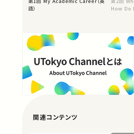
第1回 My Academic Career（英
第2回 Who Am I? What Can I do?
語）
How Do 
関連コンテンツ