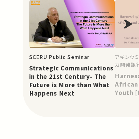
SCERU Public Seminar
アキンウミ
カ開発銀行
Strategic Communications
Harnes
in the 21st Century- The
Africa
Future is More than What
Youth 
Happens Next