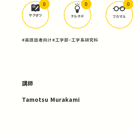
0
0
0
どんな学びが
ありましたか？
ヤクダツ
ナルホド
フカマル
#英語話者向け
#工学部・工学系研究科
講師
Tamotsu Murakami