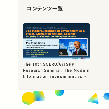
コンテンツ一覧
The 10th SCERU/GraSPP
Research Seminar: The Modern
Information Environment as a
Pivotal Element in National
Security [EN]