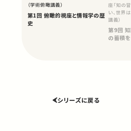
（学術俯瞰講義）
座「知の
い、世界は
第1回 俯瞰的視座と情報学の歴
講義）
史
第9回 知識の蔵のつなぎ方：情報
の蓄積を
シリーズに戻る