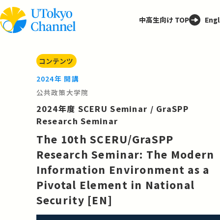
中高生向け TOP
Engl
コンテンツ
2024年 開講
公共政策大学院
2024年度 SCERU Seminar / GraSPP
Research Seminar
The 10th SCERU/GraSPP
Research Seminar: The Modern
Information Environment as a
Pivotal Element in National
Security [EN]