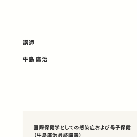
講師
牛島 廣治
国際保健学としての感染症および母子保健
（牛島廣治最終講義）