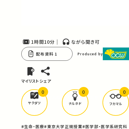
Video
1時間10分
ながら聞き可
配布資料 1
Produced by
マイリスト
シェア
0
0
0
どんな学びが
ありましたか？
ヤクダツ
ナルホド
フカマル
#生命・医療
#東京大学正規授業
#医学部・医学系研究科