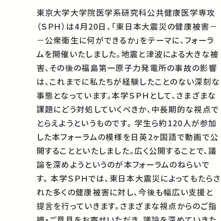
東京大学大学院医学系研究科公共健康医学専攻
（ＳＰＨ）は4月20日、「東日本大震災の健康被害－
－公衆衛生に何ができるか」をテーマに、フォーラ
ムを開催いたしました。地震と津波による大きな被
害、その後の福島第一原子力発電所の事故の影響
は、これまでに私たちが経験したことのない深刻な
事態となっています。本学ＳＰＨとして、さまざまな
課題にどう対処していくべきか、中長期的な視点で
とらえようというものです。 学生ら約120人が参加
した本フォーラムの模様を日英2ヶ国語で動画で公
開することといたしました。広く公開することで、議
論を深めようというのが本フォーラムのねらいで
す。 本学ＳＰＨでは、東日本大震災によってもたらさ
れた多くの健康被害に対し、今後も幅広い支援と
提言を行っていきます。さまざまな視点からのご指
摘・ご意見をお寄せいただき、議論を深めていきた