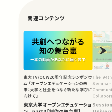
関連コンテンツ
The 94th
東大TV/OCW20周年記念シンポジウ
Seminar
ム 「オープンエデュケーションの未
Communit
来：大学と社会をつなぐ新たな学びに
Collabor
向けて」
and Asia
Session
東京大学オープンエデュケーショ
Change: 
Univers
ン_ part3【制作の舞台裏】