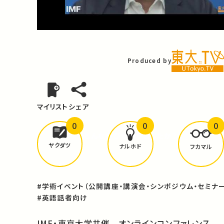
Video
Produced by
マイリスト
シェア
0
0
0
どんな学びが
ありましたか？
ヤクダツ
ナルホド
フカマル
#学術イベント（公開講座・講演会・シンポジウム・セミナー
#英語話者向け
IMF
・東京大学共催 オンラインコンファレンス