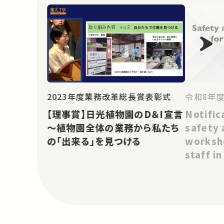
令和8年
2023年度業務改革総長賞表彰式
Notific
【理事賞】日光植物園のD＆I宣言
safety 
～植物園全体の業務から私たち
worksho
の「出来る」を見つける
staff i