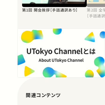
第1回 開会挨拶［手話通訳あり］
第2回 全学ハラスメント防止研修会
［手話通訳
関連コンテンツ