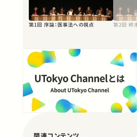
第1回 序論：医事法への視点
第2
関連コンテンツ