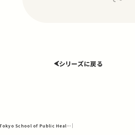
シリーズに戻る
The University of Tokyo School of Public Health Forum 2011 "The Great East Japan Earthquake and its Aftermath; Overcoming Public Health Challenges" (English)