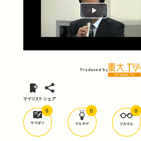
Play
Video
Produced by
マイリスト
シェア
0
0
0
どんな学びが
ありましたか？
ヤクダツ
ナルホド
フカマル