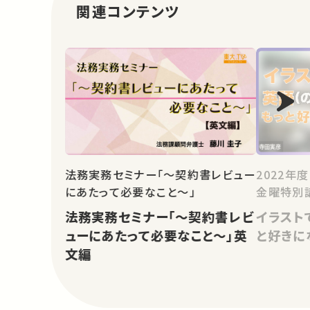
関連コンテンツ
法務実務セミナー「～契約書レビュー
2022年
にあたって必要なこと～」
金曜特別
法務実務セミナー「～契約書レビ
イラスト
ューにあたって必要なこと～」英
と好きに
文編