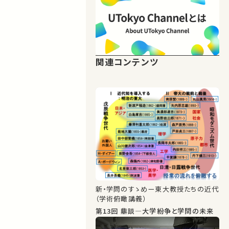
関連コンテンツ
新・学問のすゝめー東大教授たちの近代
（学術俯瞰講義）
第13回 鼎談―大学紛争と学問の未来