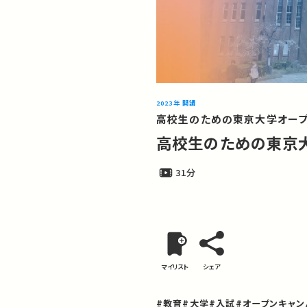
2023年 開講
高校生のための東京大学オープ
高校生のための東京大
31分
マイリスト
シェア
#教育
#大学
#入試
#オープンキャン