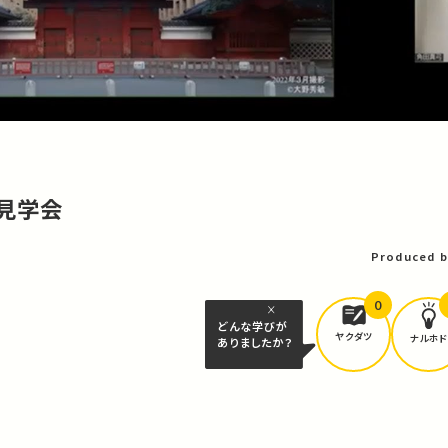
⾒学会
Produced b
0
どんな学びが
ヤクダツ
ナルホド
ありましたか？