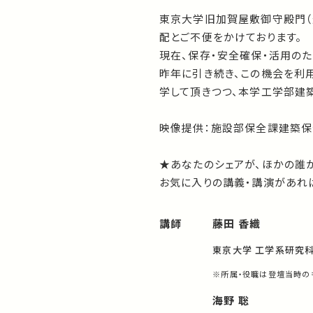
東京大学旧加賀屋敷御守殿門（
配とご不便をかけております。
現在、保存・安全確保・活用の
昨年に引き続き、この機会を利
学して頂きつつ、本学工学部建
映像提供：
施設部保全課建築保
★あなたのシェアが、ほかの誰
お気に入りの講義・講演があれば
講師
藤田 香織
東京大学 工学系研究科 
※所属・役職は登壇当時の
海野 聡