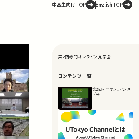
中高生向け TOP
English TOP
第2回⾚⾨オンライン⾒学会
コンテンツ一覧
第2回⾚⾨オンライン⾒
学会