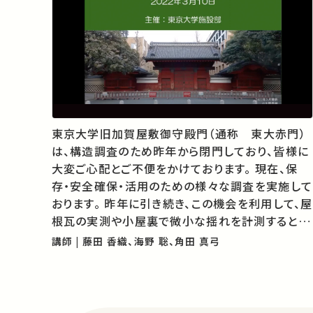
東京大学旧加賀屋敷御守殿門（通称 東大赤門）
は、構造調査のため昨年から閉門しており、皆様に
大変ご心配とご不便をかけております。 現在、保
存・安全確保・活用のための様々な調査を実施して
おります。 昨年に引き続き、この機会を利用して、屋
根瓦の実測や小屋裏で微小な揺れを計測するとこ
ろをオンラインで見学して頂きつつ、本学工学部建
講師 | 藤田 香織、海野 聡、角田 真弓
築学科の教員が解説をするビデオを作成しました。
映像提供：施設部保全課建築保全…