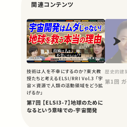
関連コンテンツ
技術は人を不幸にするのか？東大教
歴史的建
授たちと考えるELSI/RRI Vol.3 「宇
第1
宙×資源で人類の活動領域をどう拡
げるか」
第7回 【ELSI3-7】地球のために
なるという意味での-宇宙開発