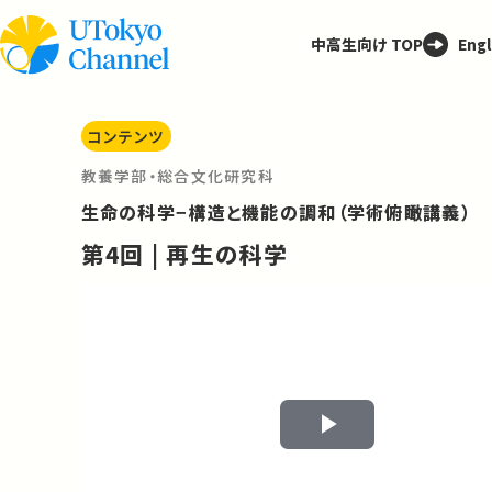
中高生向け TOP
Engl
コンテンツ
教養学部・総合文化研究科
生命の科学−構造と機能の調和（学術俯瞰講義）
第4回 | 再生の科学
Play