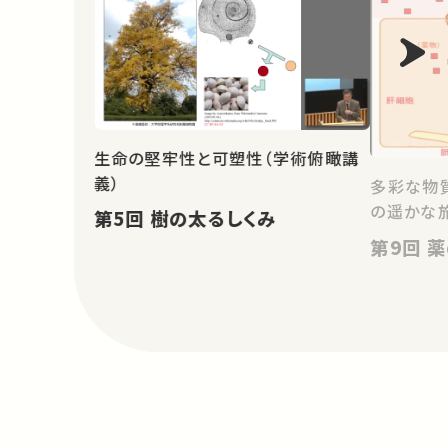
生命の堅牢性と可塑性（学術俯瞰講
義）
多彩な物
の遥かな
第5回 樹の太るしくみ
第