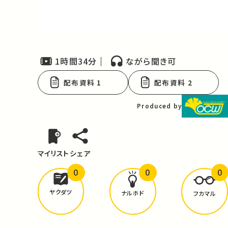
Video
1時間34分
ながら聞き可
配布資料 1
配布資料 2
Produced by
マイリスト
シェア
0
0
0
どんな学びが
ありましたか？
ヤクダツ
ナルホド
フカマル