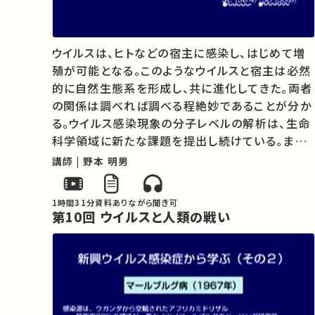
ウイルスは、ヒトなどの宿主に感染し、はじめて増
殖が可能となる。このようなウイルスと宿主は必然
的に自然生態系を形成し、共に進化してきた。両者
の関係は調べれば調べる程絶妙であることが分か
る。ウイルス感染現象の分子レベルの解析は、生命
科学領域に新たな課題を提出し続けている。また、
次々と登場する新たなウイルスに人類は対応して
講師 | 野本 明男
いかねばならない。ひたすらウイルスを知り、ウイル
スに学ぶ姿勢が大切である。 …
1時間31分
資料あり
ながら聞き可
第10回 ウイルスと人類の戦い