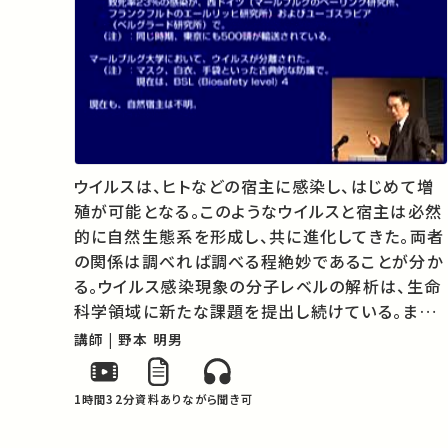
ウイルスは、ヒトなどの宿主に感染し、はじめて増
殖が可能となる。このようなウイルスと宿主は必然
的に自然生態系を形成し、共に進化してきた。両者
の関係は調べれば調べる程絶妙であることが分か
る。ウイルス感染現象の分子レベルの解析は、生命
科学領域に新たな課題を提出し続けている。また、
次々と登場する新たなウイルスに人類は対応して
講師 | 野本 明男
いかねばならない。ひたすらウイルスを知り、ウイル
スに学ぶ姿勢が大切である。 …
1時間32分
資料あり
ながら聞き可