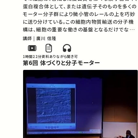
蛋白複合体として、または遺伝子そのものを多くの
モーター分子群により微小管のレールの上を巧妙
に送り分けている。この細胞内物質輸送の分子機
構は、細胞の重要な働きの基盤となるだけでなく、
脳の発生、神経回路網の形成、記憶、学習などの脳
講師 | 廣川 信隆
の高次機能、体の左右の決定や腫瘍の抑制など多
彩かつ重要な生命現象を司っている。また…
1時間22分
資料あり
ながら聞き可
第6回 体づくりと分子モーター