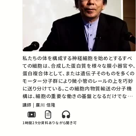
私たちの体を構成する神経細胞を始めとするすべ
ての細胞は、合成した蛋白質を様々な膜小器官や、
蛋白複合体として、または遺伝子そのものを多くの
モーター分子群により微小管のレールの上を巧妙
に送り分けている。この細胞内物質輸送の分子機
構は、細胞の重要な働きの基盤となるだけでなく、
脳の発生、神経回路網の形成、記憶、学習などの脳
講師 | 廣川 信隆
の高次機能、体の左右の決定や腫瘍の抑制など多
彩かつ重要な生命現象を司っている。また…
1時間29分
資料あり
ながら聞き可