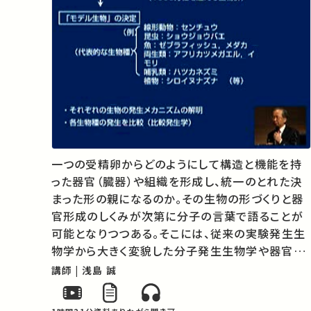
一つの受精卵からどのようにして構造と機能を持
った器官（臓器）や組織を形成し、統一のとれた決
まった形の親になるのか。その生物の形づくりと器
官形成のしくみが次第に分子の言葉で語ることが
可能となりつつある。そこには、従来の実験発生生
物学から大きく変貌した分子発生生物学や器官形
成学などがある。それらを支えているものは遺伝子
講師 | 浅島 誠
の発現調節のメカニズム、核と細胞質の相互作用、
細胞間相互作用、組織間相互作用などで…