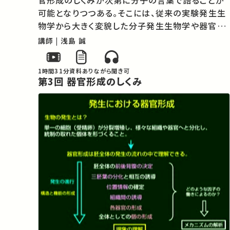
官形成のしくみが次第に分子の言葉で語ることが
可能となりつつある。そこには、従来の実験発生生
物学から大きく変貌した分子発生生物学や器官形
成学などがある。それらを支えているものは遺伝子
講師 | 浅島 誠
の発現調節のメカニズム、核と細胞質の相互作用、
細胞間相互作用、組織間相互作用などで…
1時間31分
資料あり
ながら聞き可
第3回 器官形成のしくみ