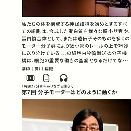
私たちの体を構成する神経細胞を始めとするすべ
ての細胞は、合成した蛋白質を様々な膜小器官や、
蛋白複合体として、または遺伝子そのものを多くの
モーター分子群により微小管のレールの上を巧妙
に送り分けている。この細胞内物質輸送の分子機
構は、細胞の重要な働きの基盤となるだけでなく、
脳の発生、神経回路網の形成、記憶、学習などの脳
講師 | 廣川 信隆
の高次機能、体の左右の決定や腫瘍の抑制など多
彩かつ重要な生命現象を司っている。また…
1時間27分
資料あり
ながら聞き可
第7回 分子モーターはどのように動くか