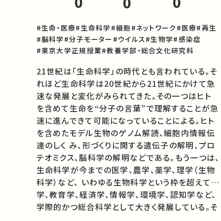
0
0
0
#生命・医療
#生命科学
#細胞
#ネットワーク
#医療
#再生
#脳科学
#分子モーター
#ウイルス
#生物学
#感染症
#東京大学正規授業
#教養学部・総合文化研究科
21世紀は「生命科学」の時代とも言われている。そ
れほど生命科学は20世紀から21世紀にかけて急
速な発展と変化がみられてきた。その一つはヒト 
を含めて生命を“分子の言葉”で理解することが急
速に進んできて可能になっていることによる。ヒト
を含めたモデル生物のゲノム解読、細胞内情報伝
達のしく み、形づくりに関する遺伝子の解明、プロ
テオミクス、脳科学の解明などである。もう一つは、
生命科学が今までの医学、農学、薬学、理学（生物
科学）など、 いわゆる生物科学という枠を超えて工
学、教育学、経済学、情報学、環境学、認知学など、
学際的かつ総合科学として大きく発展している。そ
のような生命科学 が大きな拡がりをもち、発展と