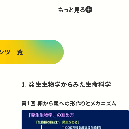
変化の中で生命科学をどのように俯瞰的にみてい
もっと見る
くのかは正直、非常に大きな課題である。この学術
俯瞰講義では、個体の発生を 通しての形づくりと
器官形成、分子モーターからみた生命、ウイルス
学、ゲノム科学と進化などに焦点をあてて、「生命」
について俯瞰してみたい。各生物がも つ生命の歴
史とそこに秘められた奥深さと美しさ、構造と機能
ンツ一覧
の調和、ウイルスと人類の戦いのドラマなどを通し
て生命のもつ多様性と一様性など、「生命知」 につ
いて語ってもらう。
1. 発生生物学からみた生命科学
第1回 卵から親への形作りとメカニズム