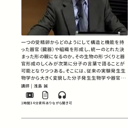
一つの受精卵からどのようにして構造と機能を持
った器官（臓器）や組織を形成し、統一のとれた決
まった形の親になるのか。その生物の形づくりと器
官形成のしくみが次第に分子の言葉で語ることが
可能となりつつある。そこには、従来の実験発生生
物学から大きく変貌した分子発生生物学や器官形
成学などがある。それらを支えているものは遺伝子
講師 | 浅島 誠
の発現調節のメカニズム、核と細胞質の相互作用、
細胞間相互作用、組織間相互作用などで…
1時間34分
資料あり
ながら聞き可