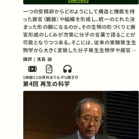
一つの受精卵からどのようにして構造と機能を持
った器官（臓器）や組織を形成し、統一のとれた決
まった形の親になるのか。その生物の形づくりと器
官形成のしくみが次第に分子の言葉で語ることが
可能となりつつある。そこには、従来の実験発生生
物学から大きく変貌した分子発生生物学や器官形
成学などがある。それらを支えているものは遺伝子
講師 | 浅島 誠
の発現調節のメカニズム、核と細胞質の相互作用、
細胞間相互作用、組織間相互作用などで…
1時間32分
資料あり
ながら聞き可
第4回 再生の科学