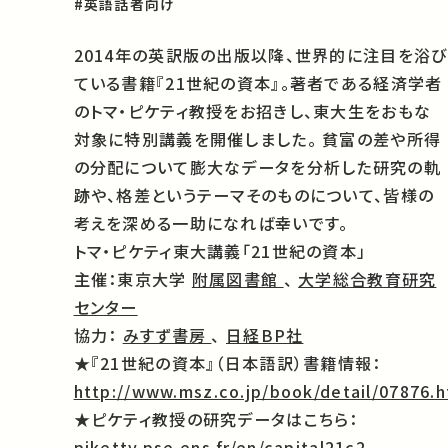
#英語話者向け
2014年の英訳版の出版以降、世界的に注目を浴び
ている書籍『21世紀の資本』。著者である経済学者
のトマ・ピケティ教授をお招きし、東大生をおもな
対象に特別講義を開催しました。 貧富の差や所得
の分配について膨大なデータを分析した研究の軌
跡や、格差というテーマそのものについて、皆様の
考えを深める一助になれば幸いです。
トマ・ピケティ東大講義「21世紀の資本」
主催：東京大学
附属図書館
、
大学総合教育研究
センター
協力：
みすず書房
、
日経BP社
★『21世紀の資本』（日本語訳）書籍情報：
http://www.msz.co.jp/book/detail/07876.h
★ピケティ教授の研究データはこちら：
piketty.pse.ens.fr/en/capital21c2