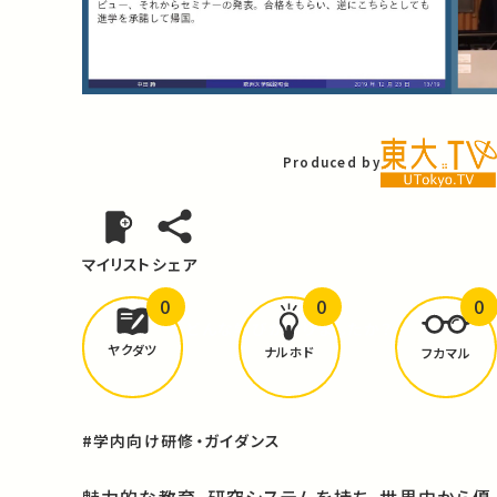
Video
Produced by
マイリスト
シェア
0
0
0
どんな学びが
ありましたか？
ヤクダツ
ナルホド
フカマル
#学内向け研修・ガイダンス