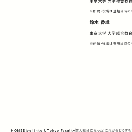
東京大学 大学総合教
※所属・役職は登壇当時の
鈴木 香織
東京大学 大学総合教
※所属・役職は登壇当時の
HOME
Dive! into UTokyo Faculty
東大教員になった！これからどうする