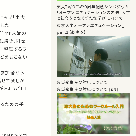
東大TV/OCW20周年記念シンポジウム
「オープンエデュケーションの未来：大学
ショップ「東大
と社会をつなぐ新たな学びに向けて」
した。
東京大学オープンエデュケーション_
part1【あゆみ】
任4年未満の
に続き、同セ
・整理するワ
どをおこない
。参加者から
話せて楽しか
火災発生時の対応について
ちょうど1:1
火災発生時の対応について [EN]
するための手
ばSNSなどで