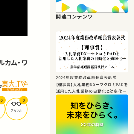
関連コンテンツ
ルカム・ワ
2024年度業務改革総長賞表彰式
【理事賞】入札業務DXーマクロとPADを
y
活用した入札業務の自動化と効率化ー
0
0
フカマル