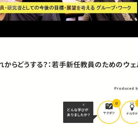
れからどうする？：若手新任教員のためのウェ
Produced b
0
どんな学びが
ヤクダツ
ナルホド
ありましたか？