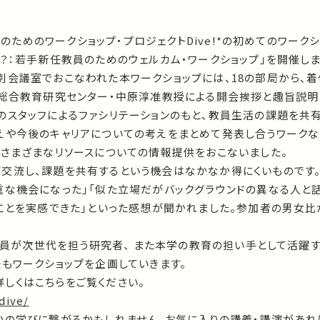
教員のためのワークショップ・プロジェクトDive!*の初めてのワーク
？：若手新任教員のためのウェルカム・ワークショップ」を開催しま
別会議室でおこなわれた本ワークショップには、18の部局から、着
学総合教育研究センター・中原淳准教授による開会挨拶と趣旨説明
のスタッフによるファシリテーションのもと、教員生活の課題を共有
えや今後のキャリアについての考えをまとめて発表し合うワークな
つさまざまなリソースについての情報提供をおこないました。
交流し、課題を共有するという機会はなかなか得にくいものです
重な機会になった」「似た立場だがバックグラウンドの異なる人と
ことを実感できた」といった感想が聞かれました。参加者の男女比が
任教員が次世代を担う研究者、 また本学の教育の担い手として活躍
もワークショップを企画していきます。
、詳しくはこちらをご覧ください。
dive/
かの学びに繋がるかもしれません。お気に入りの講義・講演があれ