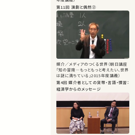
第11回 演劇と偶然②
媒介／メディアのつくる世界（朝日講座
「知の冒険―もっともっと考えたい、世界
は謎に満ちている」2015年度講義）
第4回 媒介者としての貨幣・言語・慣習：
経済学からのメッセージ