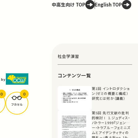
中高生向け TOP
English TOP
社会学演習
コンテンツ一覧
 by
第1回 イントロダクショ
0
0
ン（ゼミの概要と構成）
研究とは何か（講義）
フカマル
第5回 先行文献の批判
的検討Ⅰ 1.ジュディス・
バトラー1999『ジェンダ
ー・トラブル－フェミニズ
ムとアイデンティティの
錯乱－』青土社pp.19-