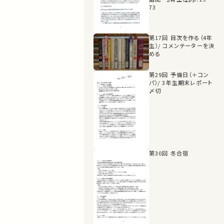
73
第17回 目次を作る（4年
生）/ コメンテーターを決
める
第29回 予備日（＋コン
パ）/ 3年生期末レポート
〆切
第30回 冬合宿