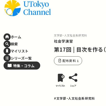
文学部・人文社会系研究科
ホーム
社会学演習
検索
第17回 | 目次を作
マイリスト
シリーズ一覧
配布資料 1
特集・
コラム
マイリスト
シェア
#文学部・人文社会系研究科