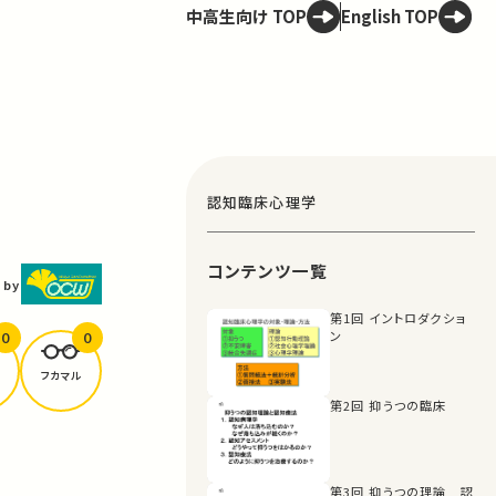
中高生向け TOP
English TOP
認知臨床心理学
コンテンツ一覧
 by
第1回 イントロダクショ
0
0
ン
フカマル
第2回 抑うつの臨床
第3回 抑うつの理論 認