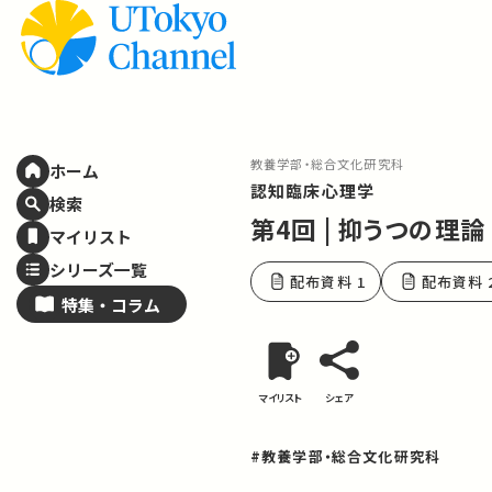
教養学部・総合文化研究科
ホーム
認知臨床心理学
検索
第4回 | 抑うつの
マイリスト
シリーズ一覧
配布資料 1
配布資料 
特集・
コラム
マイリスト
シェア
#教養学部・総合文化研究科