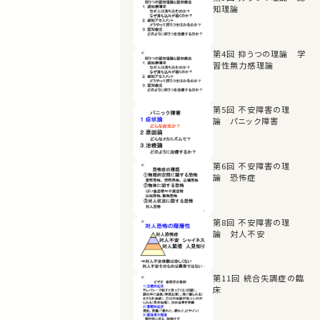
知理論
第4回 抑うつの理論 学
習性無力感理論
第5回 不安障害の理
論 パニック障害
第6回 不安障害の理
論 恐怖症
第8回 不安障害の理
論 対人不安
第11回 統合失調症の臨
床