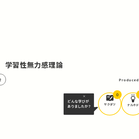
理論 学習性無力感理論
2
Produced
0
どんな学びが
ヤクダツ
ナルホド
ありましたか？