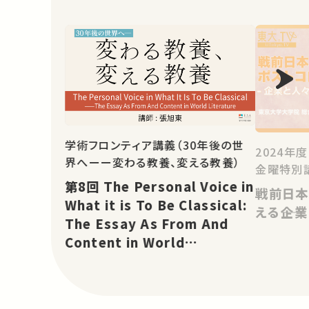
学術フロンティア講義（30年後の世
2024年
界へーー変わる教養、変える教養）
金曜特別
第8回 The Personal Voice in
戦前日本
What it is To Be Classical:
える――企
The Essay As From And
Content in World
Literature