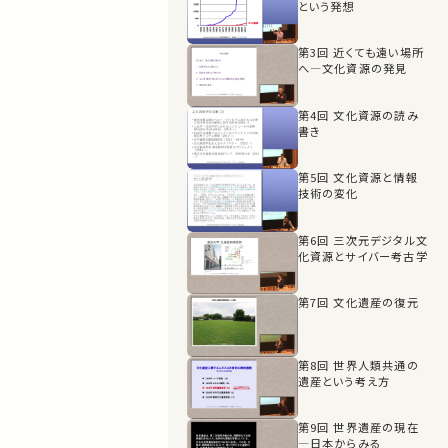
という発想
1:19:05
第3回 近くても遠い場所
へ―文化資源の発見
第4回 文化資源の読み
書き
第5回 文化資源と情報
技術の変化
第6回 三次元デジタル文
化資源とサイバー考古学
第7回 文化遺産の復元
第8回 世界人類共通の
遺産という考え方
第9回 世界遺産の現在
―日本からみる