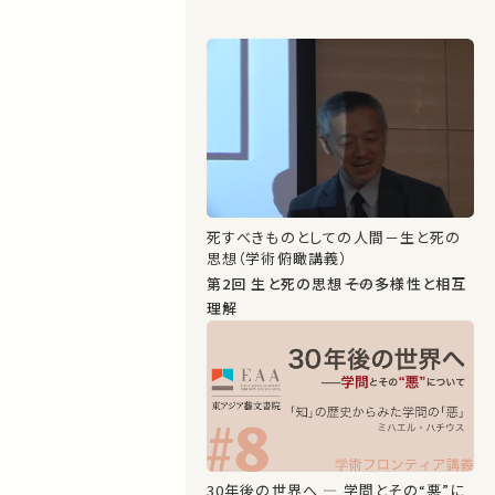
死すべきものとしての人間－生と死の
思想（学術俯瞰講義）
第2回 生と死の思想――その多様性と相互
理解
30年後の世界へ ― 学問とその“悪”に