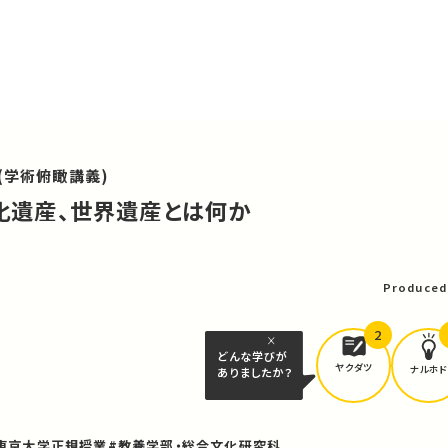
(学術俯瞰講義)
文化遺産、世界遺産とは何か
可
Produced
2
どんな学びが
ヤクダツ
ナルホド
ありましたか？
東京大学正規授業
#教養学部・総合文化研究科