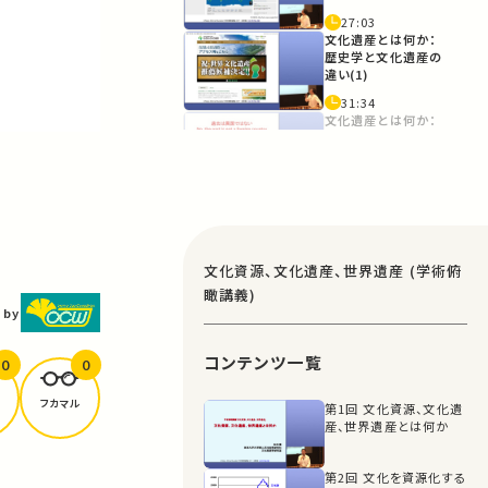
27:03
文化遺産とは何か：
歴史学と文化遺産の
違い(1)
31:34
文化遺産とは何か：
歴史学と文化遺産の
違い(2)
41:01
文化財と文化遺産の
関係
47:27
文化資源、文化遺産、世界遺産 (学術俯
文化資源とは何か
瞰講義)
(1)
 by
59:07
コンテンツ一覧
文化資源とは何か
0
0
(2)
フカマル
第1回 文化資源、文化遺
1:07:48
産、世界遺産とは何か
文化資源とは何か
(3)
第2回 文化を資源化する