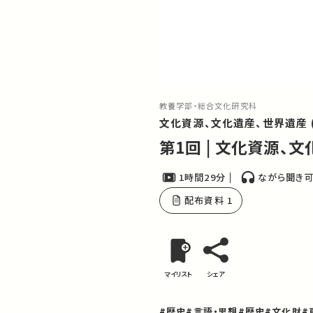
教養学部・総合文化研究科
文化資源、文化遺産、世界遺産 
第1回 | 文化資源、
1時間29分
ながら聞き
配布資料 1
マイリスト
シェア
#歴史
#言語・思想
#歴史
#文化財
#