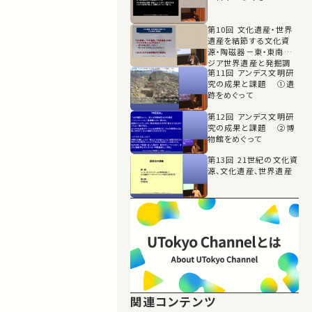
第10回 文化遺産・世界
遺産を結節する文化資
源・陶磁器－東・東南ア
ジア世界遺産と発掘調
第11回 アンデス文明研
査成果
究の成果と課題 ①遺
跡をめぐって
第12回 アンデス文明研
究の成果と課題 ②博
物館をめぐって
第13回 21世紀の文化資
源、文化遺産、世界遺産
関連コンテンツ