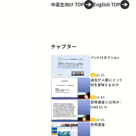
中高生向け TOP
English TOP
チャプター
イントロダクション
00:05
過去が人間にとって
何を意味するのか
10:40
世界遺産とは何か：
UNESCO
18:06
世界遺産