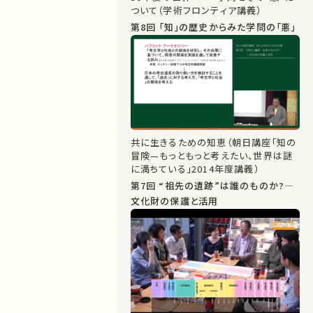
ついて（学術フロンティア講義）
第8回 「知」の歴史からみた学問の「悪」
共に生きるための知恵（朝日講座「知の
冒険—もっともっと考えたい、世界は謎
に満ちている」2014年度講義）
第7回 “祖先の遺跡”は誰のものか?―
文化財の保護と活用