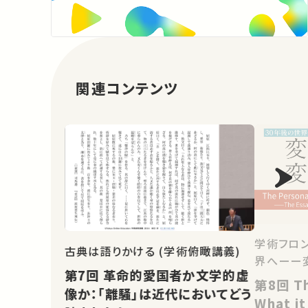
関連コンテンツ
学術フロン
古典は語りかける (学術俯瞰講義)
界へーー
第7回 革命的愛国者か文学的虚
第8回 The Personal Voice in
像か：「離騒」は近代においてどう
What it