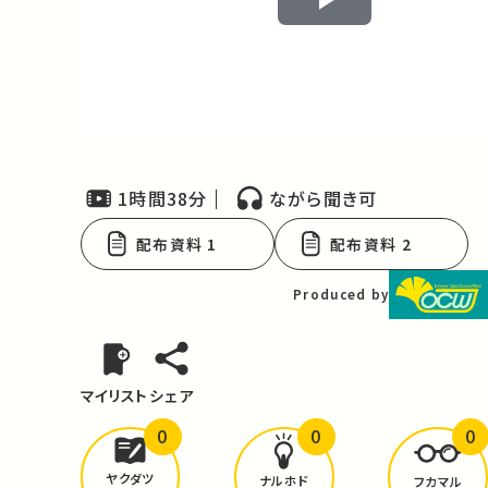
Play
Video
1時間38分
ながら聞き可
配布資料 1
配布資料 2
Produced by
マイリスト
シェア
0
0
0
どんな学びが
ありましたか？
ヤクダツ
ナルホド
フカマル