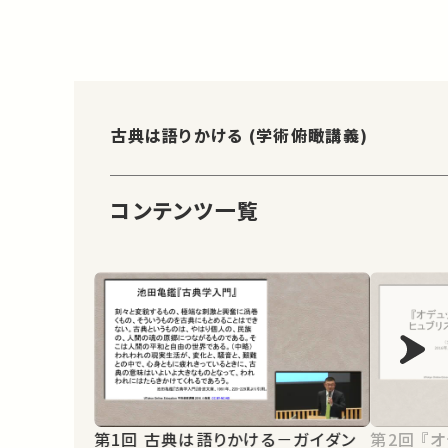
古典は語りかける (学術俯瞰講義)
コンテンツ一覧
第1回 古典は語りかける－ガイダン
第2回 『オデュッセイア』の世界： 物