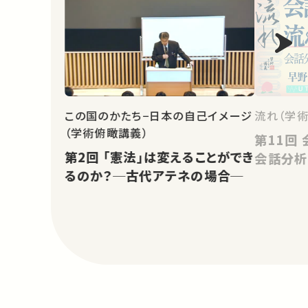
流れ（学術
この国のかたち−日本の自己イメージ
（学術俯瞰講義）
第11回 会話を紡ぐ流れの諸相：
第2回 「憲法」は変えることができ
会話分析
るのか？─古代アテネの場合─