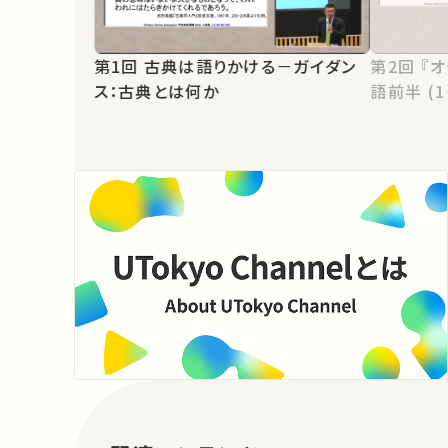
第1回 古典は語りかける－ガイダン
第2回 『オデュッセイア』の世界： 物
ス：古典とは何か
語前半 (1