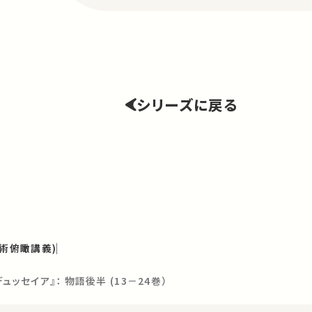
シリーズに戻る
学術俯瞰講義)
ッセイア』： 物語後半 (13－24巻）