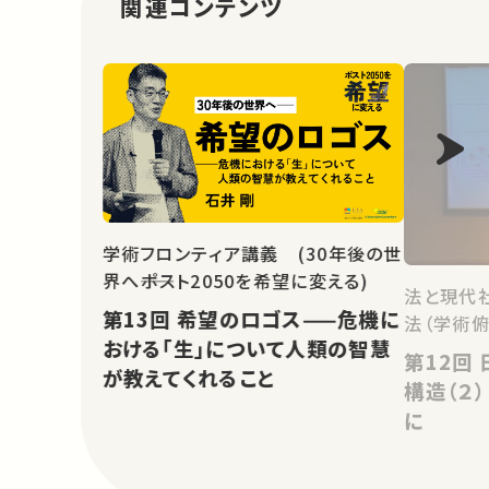
関連コンテンツ
学術フロンティア講義 (30年後の世
界へ――ポスト2050を希望に変える)
法と現代
第13回 希望のロゴス——危機に
法（学術
おける「生」について人類の智慧
第12回 日本の法と日本的公私
が教えてくれること
構造（２
に