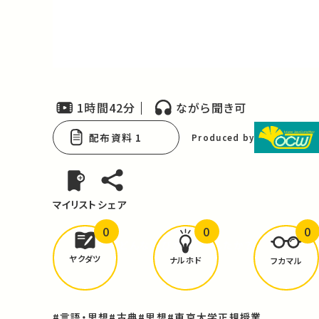
Video
1時間42分
ながら聞き可
配布資料 1
Produced by
マイリスト
シェア
0
0
0
どんな学びが
ありましたか？
ヤクダツ
ナルホド
フカマル
#言語・思想
#古典
#思想
#東京大学正規授業