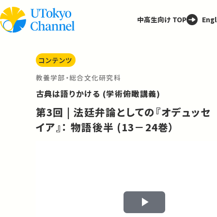
中高生向け TOP
Engl
コンテンツ
教養学部・総合文化研究科
古典は語りかける (学術俯瞰講義)
第3回 | 法廷弁論としての『オデュッセ
イア』： 物語後半 (13－24巻）
Play