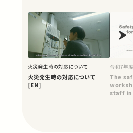
火災発生時の対応について
令和7年
火災発生時の対応について
The saf
[EN]
worksho
staff i