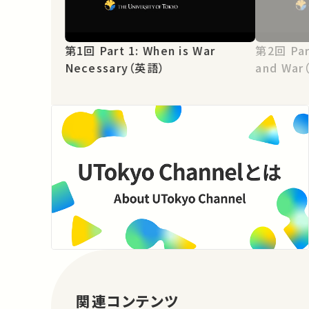
第1回 Part 1: When is War
第2回 Part 2: Power Transition
Necessary（英語）
and Wa
関連コンテンツ