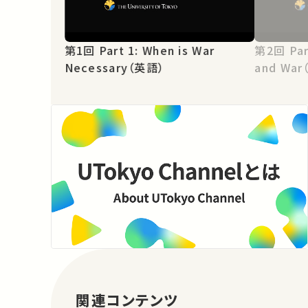
第1回 Part 1: When is War
第2回 Part 2: Power Transition
Necessary（英語）
and Wa
関連コンテンツ