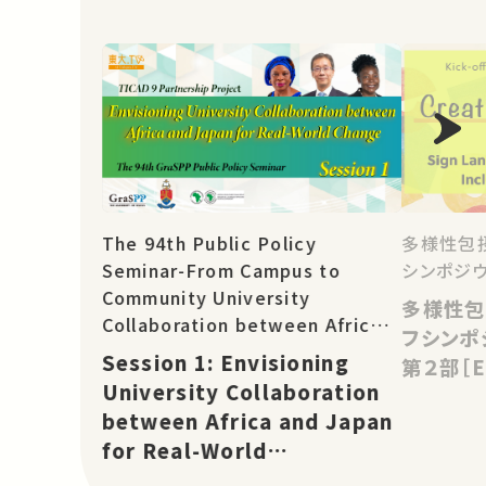
The 94th Public Policy
多様性包
Seminar-From Campus to
シンポジウ
Community University
多様性包
Collaboration between Africa
フシンポ
and Asia for Real-World
Session 1: Envisioning
第２部［E
Change: TICAD 9 Partnership
University Collaboration
Project
between Africa and Japan
for Real-World
Change［EN］