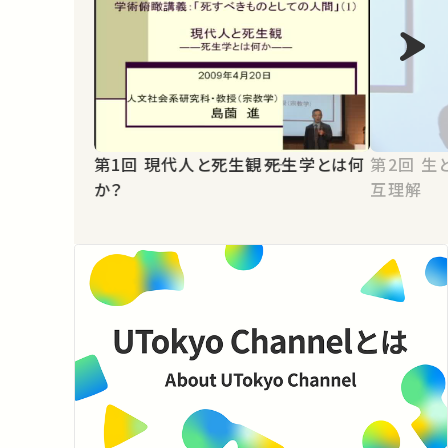
第1回 現代人と死生観――死生学とは何
第2回 生と死の思想――その多様性と相
か？
互理解