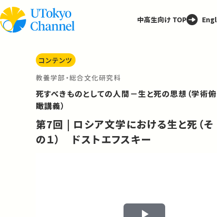
中高生向け TOP
Engl
コンテンツ
教養学部・総合文化研究科
死すべきものとしての人間－生と死の思想（学術俯
瞰講義）
第7回 | ロシア文学における生と死（そ
の１） ドストエフスキー