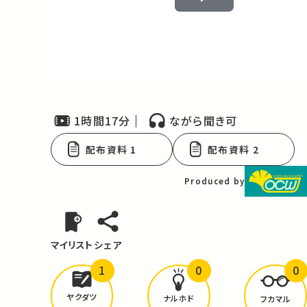
Play
Video
1時間17分
ながら聞き可
配布資料 1
配布資料 2
Produced by
マイリスト
シェア
1
0
0
どんな学びが
ありましたか？
ヤクダツ
ナルホド
フカマル