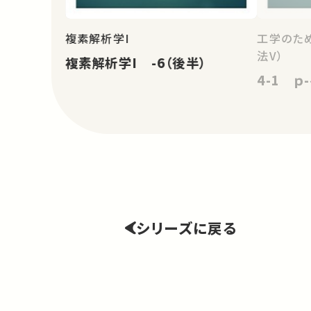
複素解析学I
工学のた
法V）
複素解析学I -6（後半）
4-1 ｐ
シリーズに戻る