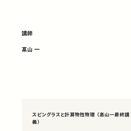
講師
髙山 一
スピングラスと計算物性物理 （髙山一最終講
義）