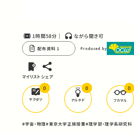
Video
1時間58分
ながら聞き可
配布資料 1
Produced by
マイリスト
シェア
0
0
0
どんな学びが
ありましたか？
ヤクダツ
ナルホド
フカマル
#宇宙・物理
#東京大学正規授業
#理学部・理学系研究科