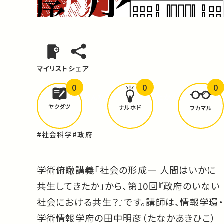
マイリスト
シェア
0
0
0
どんな学びが
ありましたか？
ヤクダツ
ナルホド
フカマル
#社会科学
#政府
学術俯瞰講義「社会の形成― 人間はいかに
共生してきたか」から、第10回『政府のいない
社会における共生？』です。講師は、情報学環・
学術情報学府の田中明彦（たなかあきひこ）