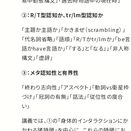
易中動態構文」「過去時物語中の現在時」
②：R/T型認知か、tr/lm型認知か
「主題か主語か」「かきまぜ（scrambling）」
「代名詞省略」「語順」「R/Tかtr/lmか」「be言
語かhave言語か」「『する』と『なる』」「非人称
構文」「虚辞」
③：メタ認知性と有界性
「終わり志向性」「アスペクト」「動詞vs衛星枠
づけ」「冠詞の有無」「話法」「従位性の度合
い」
講義では、①の「身体的インタラクションにか
かわる諸特徴」を中心に、これらの特徴にお