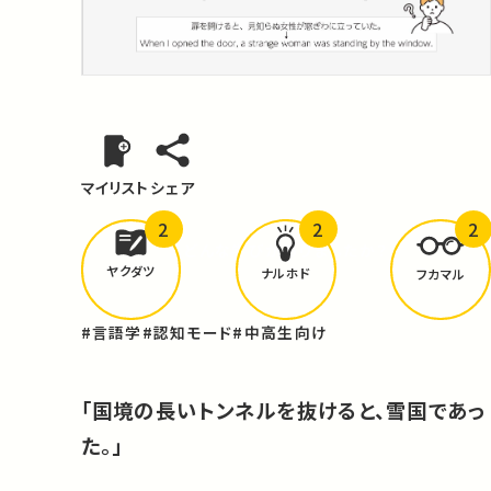
マイリスト
シェア
2
2
2
どんな学びが
ありましたか？
ヤクダツ
ナルホド
フカマル
#言語学
#認知モード
#中高生向け
「国境の長いトンネルを抜けると、雪国であっ
た。」