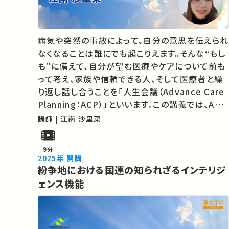
病気や突然の事故によって、自分の意思を伝えられ
なくなることは誰にでも起こりえます。そんな“もし
も”に備えて、自分が望む医療やケアについて前も
って考え、家族や信頼できる人、そして医療者と繰
り返し話し合うことを「人生会議（Advance Care
Planning：ACP）」といいます。この講義では、ACP
の基本的な考え方や話し合いの進め方を学び、人
講師 | 江南 沙里菜
生の最期を自分らしく迎えるために、今できる準備
について一緒に考えていきます。
9分
2025年 開講
紛争地における国連の知られざるインテリジ
ェンス機能