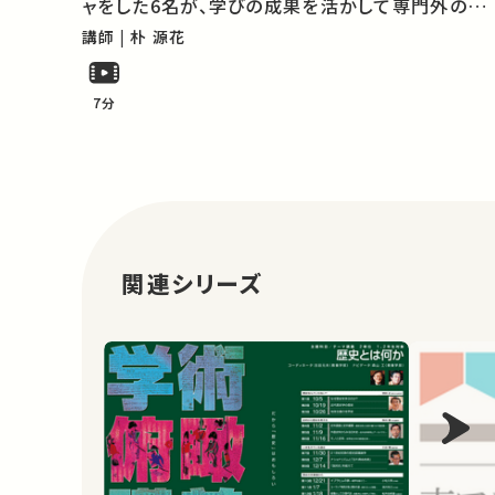
ャをした6名が、学びの成果を活かして専門外の人
にもわかりやすく伝えます。 ★あなたのシェアが、
講師 | 朴 源花
ほかの誰かの学びに繋がるかもしれません。 お気
に入りの講義・講演があればSNSな…
7分
関連シリーズ