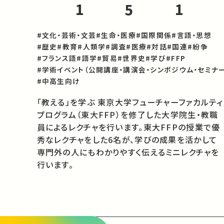
1
1
5
#文化・芸術・文芸
#生命・医療
#国際関係
#言語・思想
#歴史
#教育
#人類学
#調査
#医療
#対話
#国連
#紛争
#フランス語
#語学
#貿易
#世界史
#学び
#FFP
#学術イベント（公開講座・講演会・シンポジウム・セミナー
#中高生向け
「教える」を学ぶ 東京大学フューチャーファカルティ
プログラム（東大FFP）を修了した大学院生・教職
員によるレクチャを行います。東大FFPの授業で優
秀なレクチャをした6名が、学びの成果を活かして
専門外の人にもわかりやすく伝えるミニレクチャを
行います。