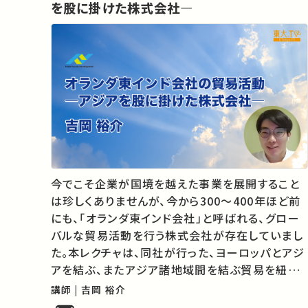
を股に掛けた株式会社―
今でこそ企業が国境を越えた事業を展開すること
は珍しくありませんが、今から300～400年ほど前
にも、「オランダ東インド会社」と呼ばれる、グロー
バルな貿易活動を行う株式会社が存在していまし
た。本レクチャは、同社が行った、ヨーロッパとアジ
アを結ぶ、またアジア諸地域間を結ぶ貿易を紐解
きます。
講師 | 吉岡 裕介