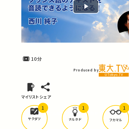
Play
Video
10分
Produced by
マイリスト
シェア
1
1
1
どんな学びが
ありましたか？
ヤクダツ
ナルホド
フカマル