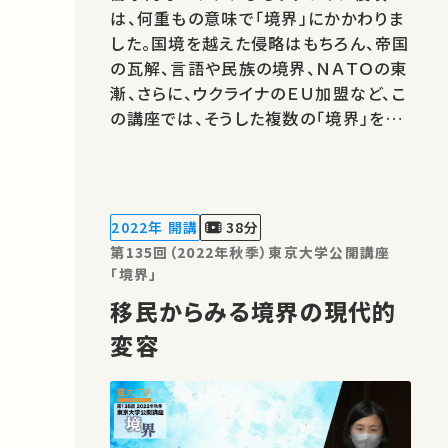
は、何重もの意味で「境界」にかかわりま
した。国境を越えた侵略はもちろん、帝国
の瓦解、言語や民族の境界、ＮＡＴＯの東
漸、さらに、ウクライナのＥＵ加盟など、こ
の講座では、そうした複数の「境界」を取
り上げ、この戦争について検討したいと
思います。 ★あなたのシェアが、ほかの
誰かの学びに繋がるかもしれません。 お
気に入りの講義・講演があればSNSなど
2022年 開講
38分
でシェアをお願いします。
第135回（2022年秋季）東京大学公開講座
「境界」
移民からみる境界の現代的
変容