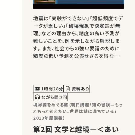
地震は「実験ができない」「超低頻度でデ
ータが乏しい」「破壊現象で決定論が無
理」などの理由から、精度の高い予測が
難しいことを、例を示しながら解説しま
す。 また、社会からの強い要請のために
精度の低い予測を公表せざるを得ない
場合に何が起こるかを、イタリアのラクイ
ラ地震事件を例に解説します。 01:10
日本はなぜ地震国なのか？ 10:41 基
礎知識 20:56 科学的予測の経緯ー東
1時間28分
資料あり
日本大震災例にー 28:57 全国地震…
ながら聞き可
境界線をめぐる旅（朝日講座「知の冒険—もっ
ともっと考えたい、世界は謎に満ちている」
2013年度講義）
第2回 文学と越境―＜あい