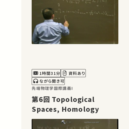
1時間31分
資料あり
ながら聞き可
先端物理学国際講義I
第6回 Topological
Spaces, Homology