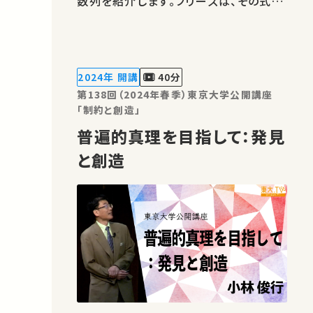
数列を紹介します。フリーズは、その式か
らは想像できないような様々な不思議な
性質を持っています。 最も基本的なフリ
ーズは、1970年台にConwayと
Coxeterによって発見されました。より
2024年 開講
40分
一般のフリーズは有向グラフから定まる
第138回（2024年春季）東京大学公開講座
のですが…
「制約と創造」
普遍的真理を目指して：発見
と創造