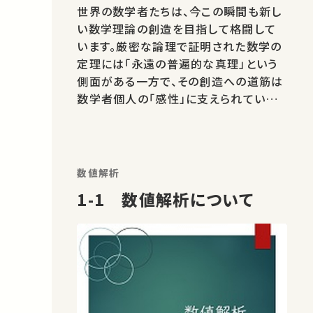
世界の数学者たちは、今この瞬間も新し
い数学理論の創造を目指して格闘して
います。厳密な論理で証明された数学の
定理には「永遠の普遍的な真理」という
側面がある一方で、その創造への道筋は
数学者個人の「感性」に支えられていま
す。一人の数学者から見た、数学の創造
とそれに挑む感性をお話しできればと思
っています。 ★あなたのシェアが、ほかの
誰かの学びに繋がるかもしれません。 お
数値解析
気に入りの講義・講演があればSNS…
1-1 数値解析について