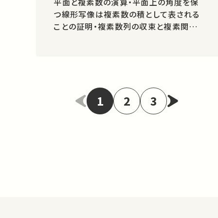
平面と複素数の演算・平面上の角度を保
つ線形写像は複素数の積として表される
ことの証明・複素数列の収束と複素関
数・複素微分可能の定義と性質 ［目次］
［00:00:00］参考文献［00:07:30］イント
ロダクション［00:27:05］１ 複素
数 １．１ 複素数の作り方
［00:32:56］ ・複素数の作り…
1
2
3