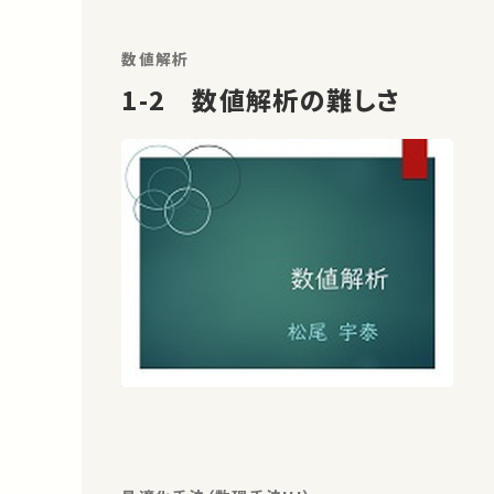
【00:57:04】 ゼロ行列【00:59:03】 逆行
列【01:05:37】 2行2列の場合の逆行列
数値解析
【01:11:50】 逆行列の性質
1-2 数値解析の難しさ