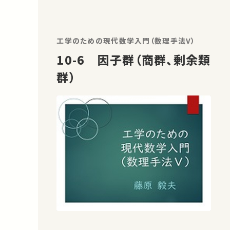
MATLABについて【00:19:37】
MATLABの利用環境【00:21:15】
MathWorksアカウントの設定
工学のための現代数学入門（数理手法V）
【00:22:11】 MATLAB（ディスクトップ
10-6 因子群（商群、剰余類
版）のインストール【00:23:25】
群）
MATLAB Mobileのインストー…