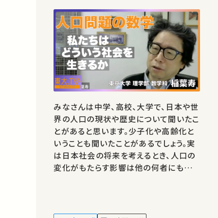
みなさんは中学、高校、大学で、日本や世
界の人口の現状や歴史について聞いたこ
とがあると思います。少子化や高齢化と
いうことも聞いたことがあるでしょう。実
は日本社会の将来を考えるとき、人口の
変化がもたらす影響は他の何者にもまし
て、とてつもなく大きなものです。しかも
この人口の動きは数学を使わなければ
理解できません。人口現象を数理モデル
で表現して分析する学問が数理人口学