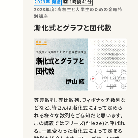
2023年 開講
1時間41分
です。 講師：稲葉 寿 ★高校生と…
2023年度：高校生と大学生のための金曜特
別講座
漸化式とグラフと団代数
等差数列、等比数列、フィボナッチ数列な
どなど、皆さんは漸化式によって定めら
れる様々な数列をご存知だと思います。
この講義ではフリーズ(frieze)と呼ばれ
る、一風変わった漸化式によって定まる