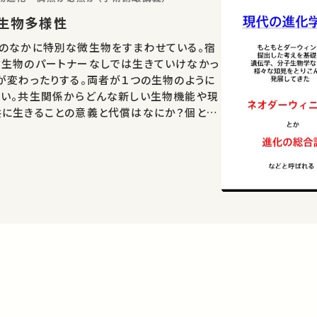
進化、生物多様性
胞のなかに特別な微生物をすまわせている。宿
微生物のパートナーなしでは生きていけなかっ
が変わったりする。両者が１つの生物のように
ない。共生関係からどんな新しい生物機能や現
共に生きることの意義と代償はなにか？個と
合うときになにが起こるのか？ 共生と生物進
本的…