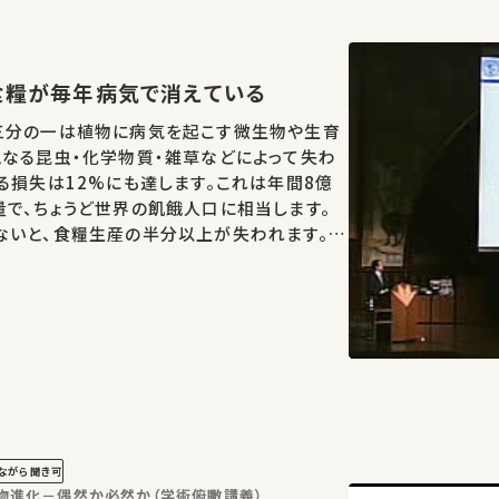
人分の食糧が毎年病気で消えている
三分の一は植物に病気を起こす微生物や生育
なる昆虫・化学物質・雑草などによって失わ
る損失は12%にも達します。これは年間8億
で、ちょうど世界の飢餓人口に相当します。
ないと、食糧生産の半分以上が失われます。こ
治療するため、植物のお医者さん「植物医師」
を創設…
ながら聞き可
生物進化－偶然か必然か（学術俯瞰講義）