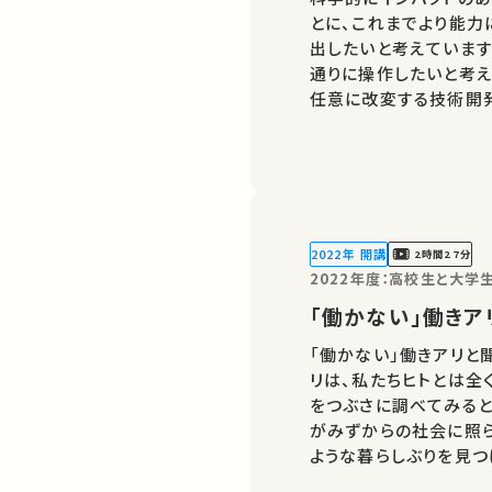
とに、これまでより能力
出したいと考えています
通りに操作したいと考え
任意に改変する技術開発
の誰かの学びに繋がるか
ればSNSなどでシェア
2022年 開講
2時間27分
2022年度：高校生と大
「働かない」働き
「働かない」働きアリと
リは、私たちヒトとは全
をつぶさに調べてみると
がみずからの社会に照
ような暮らしぶりを見つ
が合理性や共感を感じる