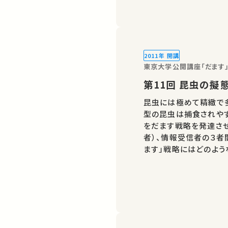
うか。野生生物…
2011年 開講
東京大学公開講座「だます
第11回 昆
昆虫には極めて精緻で
型の昆虫は捕食されやす
をだます戦略を発達させ
者）、情報受信者の３者
ます」戦略にはどのよう
を紹介します。また、だ
ニズムも、アゲハなどを