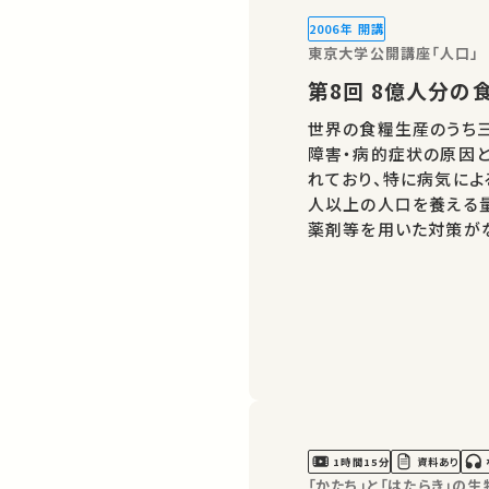
2006年 開講
東京大学公開講座「人口」
第8回 8億
世界の食糧生産のうち
障害・病的症状の原因と
れており、特に病気によ
人以上の人口を養える量
薬剤等を用いた対策が
れを病気などから守り、
を養成し、「植物病院」
1時間15分
資料あり
「かたち」と「はたらき」の