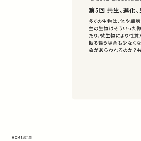
第5回 共生、
多くの生物は、体や細
主の生物はそういった
たり，微生物により性質
振る舞う場合も少なく
象があらわれるのか？
個、自己と非自己が融け
化の関わりについて、基
HOME
#昆虫