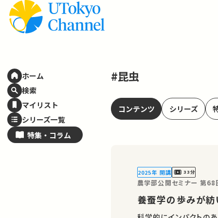
#昆虫
ホーム
検索
マイリスト
コンテンツ
シリーズ
シリーズ一覧
特集・
コラム
2025年 開講
33分
農学部公開セミナー 第68
養蚕学の歩みが紡
科学的にインパクトのあ