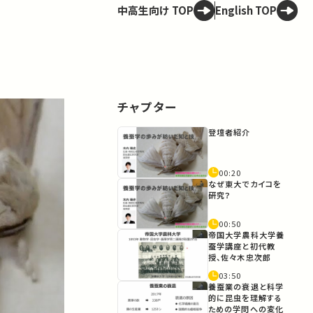
中高生向け TOP
English TOP
チャプター
登壇者紹介
00:20
なぜ東大でカイコを
研究？
00:50
帝国大学農科大学養
蚕学講座と初代教
授、佐々木忠次郎
03:50
養蚕業の衰退と科学
的に昆虫を理解する
ための学問への変化