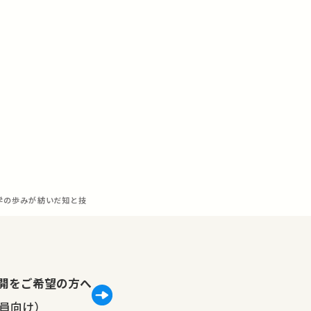
学の歩みが紡いだ知と技
lで公開をご希望の方へ
員向け）