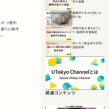
学の進展
16:44
組替えバキュロウイ
ルス発現系の開発
養蚕学の歩みが紡いだ
知と技
19:50
れかつ便利
カイコの遺伝子組換
持続可能な食をめざし
い通りに操作
え技術の開発
て：循環型有機畜産
。
22:55
役に立つ微生物の研究：
東京大学・昆虫遺伝
温故知新
研究室
25:11
カイコの性決定機構
26:20
雄蚕飼育技術の開
発、農業害虫の制御
関連コンテンツ
29:10