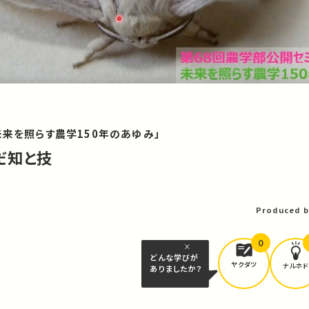
未来を照らす農学150年のあゆみ」
だ知と技
Produced b
0
どんな学びが
ヤクダツ
ナルホド
ありましたか？