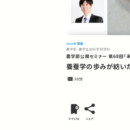
2025年 開講
農学部・農学生命科学研究科
農学部公開セミナー 第68回「
養蚕学の歩みが紡い
33分
マイリスト
シェア