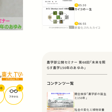
05:30
カイコの一生
06:55
家畜化されたカイコ
08:20
メンデルの法則と外
山亀太郎
12:15
農学部公開セミナー 第68回「未来を照
性フェロモン受容体
らす農学150年のあゆみ」
の発見
y
14:07
コンテンツ一覧
カイコの全ゲノム解
読
0
0
開会挨拶「農学部の誕生
フカマル
15:00
と150年」
カイコ系統、突然変
異体の原因遺伝子
社会の変化と植物栄養