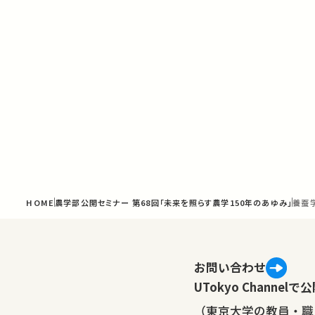
HOME
農学部公開セミナー 第68回「未来を照らす農学150年のあゆみ」
養蚕
お問い合わせ
UTokyo Channe
（東京大学の教員・職