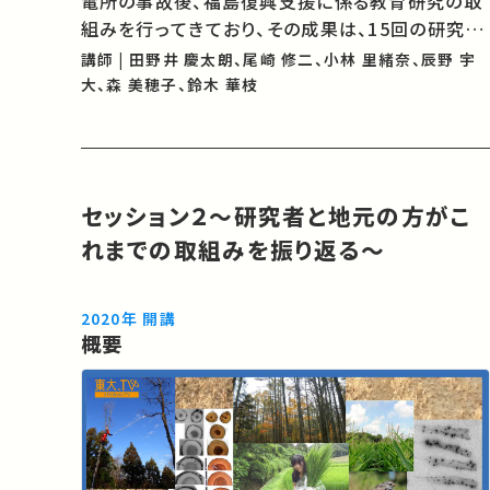
電所の事故後、福島復興支援に係る教育研究の取
組みを行ってきており、その成果は、15回の研究報
告会の開催、3冊の英文書籍の刊行等により発信し
講師 | 田野井 慶太朗、尾崎 修二、小林 里緒奈、辰野 宇
てきました。2020年度末には福島第一原子力発電
大、森 美穂子、鈴木 華枝
所事故から10年を迎えることから、プ…
セッション２～研究者と地元の方がこ
れまでの取組みを振り返る～
2020年 開講
概要