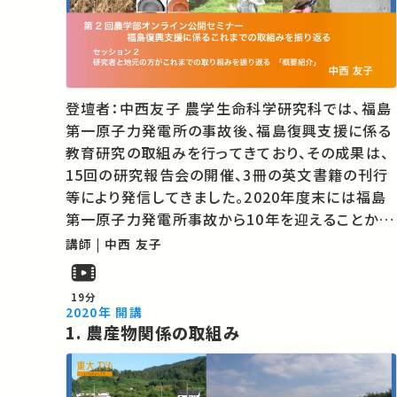
登壇者：中西友子 農学生命科学研究科では、福島
第一原子力発電所の事故後、福島復興支援に係る
教育研究の取組みを行ってきており、その成果は、
15回の研究報告会の開催、3冊の英文書籍の刊行
等により発信してきました。2020年度末には福島
第一原子力発電所事故から10年を迎えることか
ら、プロジェクトを総括し、これまでの取り組みの
講師 | 中西 友子
集大成を発信するためのシンポジウムを開催しま
した。 ★あなたのシェアが、ほかの誰かの…
19分
2020年 開講
1. 農産物関係の取組み