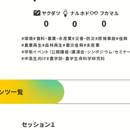
ヤクダツ
フカマル
ナルホド
0
0
0
#環境
#食料・農業・水産業
#災害・防災
#原発事故
#復興
#農業再生
#森林再生
#震災復興
#水産業
#学術イベント（公開講座・講演会・シンポジウム・セミナー
#中高生向け
#農学部・農学生命科学研究科
ンツ一覧
セッション１