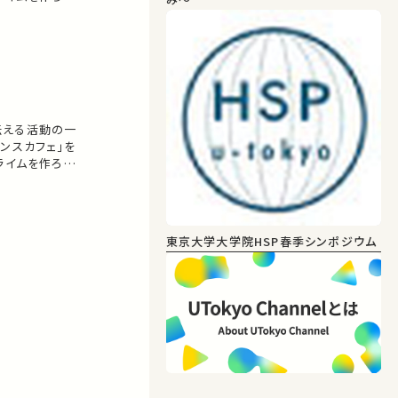
ーマに、講演・
伝える活動の一
ンスカフェ」を
ライムを作ろう
ーマに、講演・
東京大学大学院HSP春季シンポジウム