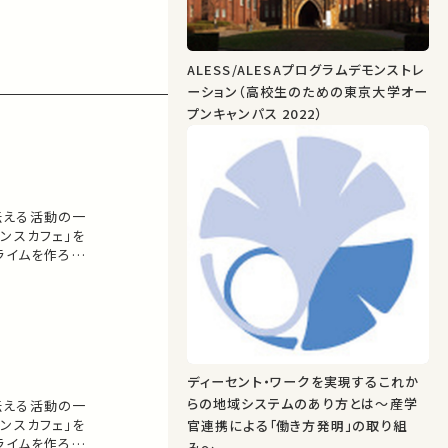
ALESS/ALESAプログラムデモンストレ
ーション（高校生のための東京大学オー
プンキャンパス 2022）
伝える活動の一
ンスカフェ」を
ライムを作ろう
ーマに、講演・
ディーセント・ワークを実現するこれか
らの地域システムのあり方とは〜産学
伝える活動の一
ンスカフェ」を
官連携による「働き方発明」の取り組
ライムを作ろう
み〜