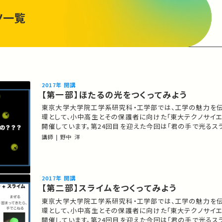
ツ一覧
2017年 開講
【第一部】ほたるの光をつくってみよう
東京大学大学院工学系研究科・工学部では、工学の魅力を
環として、小中高生とその保護者に向けた「東大テクノサイエ
開催しています。第24回目を迎えた今回は「君の手で光るス
～光の科学で生き物の内部を見るしくみを体験しよう～」をテ
講師 | 野中 洋
実験・ワークショップを開催しました。 第一部では、ほたるの光をつくる実験
をとおして光るとは何かを学びます。 ★東大テクノ…
2017年 開講
【第二部】スライムをつくってみよう
東京大学大学院工学系研究科・工学部では、工学の魅力を
環として、小中高生とその保護者に向けた「東大テクノサイエ
開催しています。第24回目を迎えた今回は「君の手で光るス