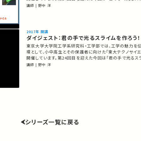
～光の科学で生き物の内部を見るしくみを体験しよう～」をテ
講師 | 野中 洋
実験・ワークショップを開催しました。 第二部では、蛍光と発光のふたつの
仕組みを用いて、光るスライムを作ります。 ★東大テ…
2017年 開講
ダイジェスト：君の手で光るスライムを作ろう！
東京大学大学院工学系研究科・工学部では、工学の魅力を
環として、小中高生とその保護者に向けた「東大テクノサイエ
開催しています。第24回目を迎えた今回は「君の手で光るス
～光の科学で生き物の内部を見るしくみを体験しよう～」をテ
講師 | 野中 洋
実験・ワークショップを開催しました。 スライム作りのワークショップなど、イ
ベント全体の模様をダイジェスト映像でお届けします…
シリーズ一覧に戻る