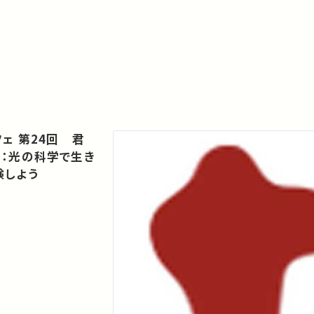
ェ 第24回 君
う：光の科学で生き
験しよう