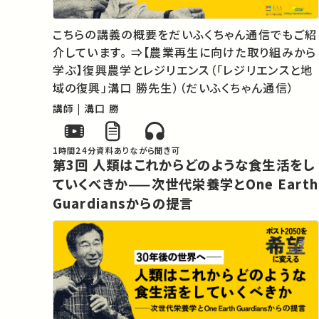
ウンダリーなどの概念は、近代的な人間観の改変
を促しています。「人間」とは何か？この終わりなき
こちらの講義の概要をだいふくちゃん通信でもご紹
存在論的問いを、人間を棲まわせているこの地球
介しています。 ⇒【農業再生に向けた取り組みから
という環境との連続の中で再び定義することは可
学ぶ】復興農学とレジリエンス（「レジリエンスと地
能でしょうか。可能であるとして、それはいかにして
域の復興」溝口 勝先生）（だいふくちゃん通信）
可能になるでしょうか。

講師 | 溝口 勝
　「30年後の世界」に希望をもたらすのは、他なら
ぬわたしたち自身です。皆さんと「問い」を共にし
1時間24分
資料あり
ながら聞き可
て、この講義をポスト2050に向けた希望の出発点
第3回 人類はこれからどのような食生活をし
にしたいと思います。
ていくべきか——次世代栄養学とOne Earth
Guardiansからの提言