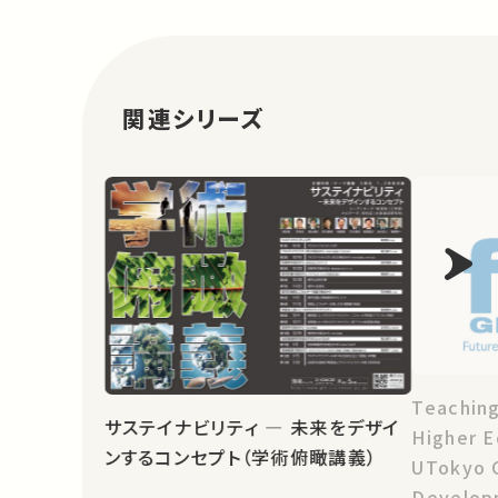
関連シリーズ
Teachin
サステイナビリティ ― 未来をデザイ
Higher E
ンするコンセプト（学術俯瞰講義）
UTokyo G
Develop