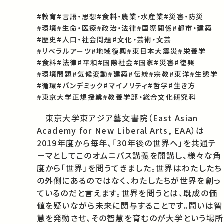
#教育
#言語・思想
#食料・農業・水産業
#災害・防災
#環境
#生命・医療
#政治・法律
#国際関係
#都市・建築
#歴史
#人口・社会問題
#文化・芸術・文芸
#リベラルアーツ
#地域復興
#東日本大震災
#栄養学
#食料
#法律
#平和
#国際社会
#国家
#災害
#復興
#環境問題
#気候変動
#建築
#伝統
#宗教
#東洋
#生態学
#循環
#パンデミック
#マイノリティ
#哲学
#生き方
#東京大学正規授業
#教養学部・総合文化研究科
　東京大学東アジア藝文書院（East Asian 
Academy for New Liberal Arts, EAA）は
2019年度から毎年、「30年後の世界へ」を共通テ
ーマとしてこのオムニバス講義を開講し、様々な角
度から「世界」を問うてきました。世界はわたしたち
の外側にあるのではなく、わたしたちが世界を創っ
ているのだと言えます。世界を問うとは、既成の価
値を疑いながら未来に関与することです。問いは智
慧を発動させ、その智慧を育むのが大学という場所