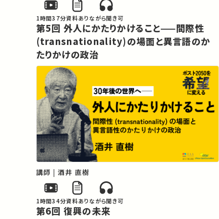
1時間37分
資料あり
ながら聞き可
第5回 外人にかたりかけること——間際性
(transnationality)の場面と異言語のか
たりかけの政治
講師 | 酒井 直樹
1時間34分
資料あり
ながら聞き可
第6回 復興の未来