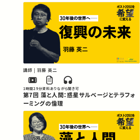
講師 | 羽藤 英二
1時間29分
資料あり
ながら聞き可
第7回 藻と人間：惑星サルベージとテラフォ
ーミングの倫理