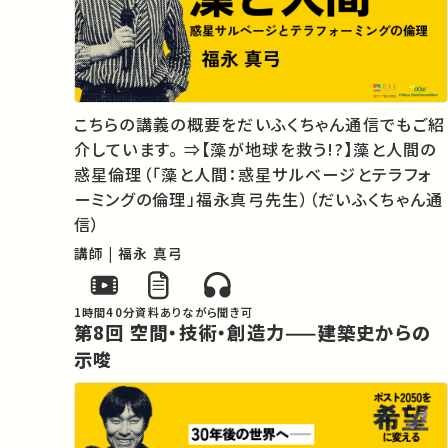
こちらの講義の概要をだいふくちゃん通信でもご紹
介しています。 ⇒【藻が地球を救う!?】藻と人間の
惑星倫理（「藻と人間：惑星サルベージとテラフォ
ーミングの倫理」福永真弓先生）（だいふくちゃん通
信）
講師 | 福永 真弓
1時間40分
資料あり
ながら聞き可
第8回 空間・技術・創造力——建築史からの
示唆