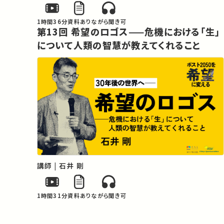
1時間36分
資料あり
ながら聞き可
第13回 希望のロゴス——危機における「生」
について人類の智慧が教えてくれること
講師 | 石井 剛
1時間31分
資料あり
ながら聞き可