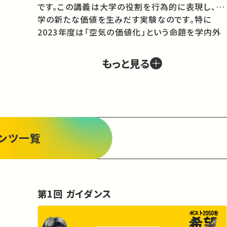
です。この講義は大学の役割を行為的に表現し、大
学の新たな価値を生みだす実験なのです。特に
2023年度は「空気の価値化」という命題を学内外
だけでなく社会と連携しながら問うてきました。

　さて、30年後の世界はどうなっているでしょうか。
もっと見る
気候変動の影響を最小限に抑えるための目標とし
て、多くの国々が炭素排出量実質ゼロ（カーボン・
ニュートラル）実現の期限に定めているのが2050
年です。しかしその実現がきわめて難しいことはい
まや半ば公然の事実になりました。たとえ目標が達
成されたとしてもそれで気候危機が解決されるわ
ンツ一覧
けではなく、わたしたちはその後も長期にわたっ
て、自らの文明が生みだした様々な災害——自然災
害、戦争、圧政、貧困など——の中で生きていかな
ければなりません。わたしたちは、21世紀の後半に
第1回 ガイダンス
向かって、長い危機の時代を生きていくことになり
ます。これこそは、「30年後の空気」が規定するわた
したち人類の基礎条件です。そこで、2024年度は