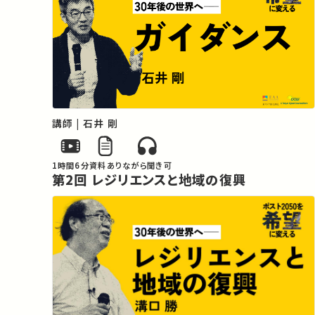
「30年後」を越えて、この「危機の空気/空気の危
機」の中から希望を見いだすべく、以下の三つの柱
を中心に皆さんと議論したいと思います。

　1　復興の技法。人は他と共同しながらつねに自
らを変容させ、成長していきます。危機を変容や成
長を促す好機であるととらえるなら、「復興」とは人
間の変容と成長のプロセスそのものであると言え
講師 | 石井 剛
るでしょう。危機の中からわたしたちはどのような
復興のあり方を想像するでしょうか。またテクノロ
1時間6分
資料あり
ながら聞き可
ジーはどのような役割を果たすべきでしょうか。

第2回 レジリエンスと地域の復興
　2　ロゴスの複雑化。世界は分断の時代に入った
と言われます。20世紀までの世界を支えてきた政
治制度の枠組みは地殻変動のように長期にわたる
大きな変革を被りつつあります。いまの世界を構成
している政治のロゴスは十全なものではないのか
も知れません。世界をあらわす（表す/現す/著す）ロ
ゴスを豊かにすることが不可欠でしょう。

　3　惑星時代の人間。人新世やプラネタリー・バ