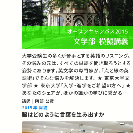
大学受験生の多くが苦手とする英語のリスニング。
その悩みの元は、すべての単語を聞き取ろうとする
姿勢にあります。英文学の専門家が、「点と線の英
語術」でそんな悩みを解決します。 ★ 東京大学文
学部 ★ 東京大学「入学・進学をご希望の方へ」 ★
あなたのシェアが、ほかの誰かの学びに繋がるかも
しれません。 お気に入りの講義・講演があれば
講師 | 阿部 公彦
SNSなどでシェアをお願いします。
2015年 開講
脳はどのように言葉を生み出すか