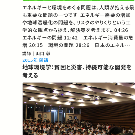
エネルギーと環境をめぐる問題は、人類が抱える最
も重要な問題の一つです。エネルギー需要の増加
や地球温暖化の問題を、リスクのやりくりという工
学的な観点から捉え、解決策を考えます。 04:26
エネルギーの問題 12:42 エネルギー消費量の急
増 20:15 環境の問題 28:26 日本のエネルギー
の安全保障 34:50 リスクのやりくり ★ 東京大学
講師 | 山口 彰
工学部オープンキャンパス模擬講義2015 ★ …
2015年 開講
地球環境学：貧困と災害、持続可能な開発を
考える