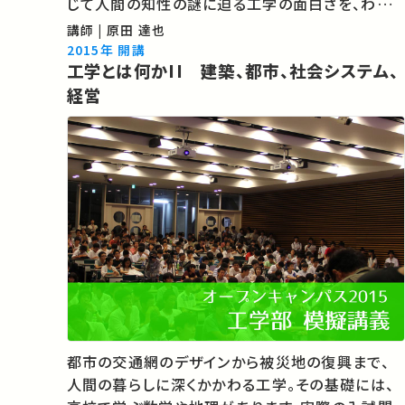
じて人間の知性の謎に迫る工学の面白さを、わかり
やすく伝えます。 ★ 東京大学工学部オープンキャ
講師 | 原田 達也
ンパス模擬講義2015 ★ 東京大学「入学・進学をご
2015年 開講
工学とは何かII 建築、都市、社会システム、
希望の方へ…
経営
都市の交通網のデザインから被災地の復興まで、
人間の暮らしに深くかかわる工学。その基礎には、