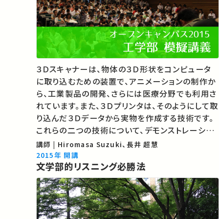
３Ｄスキャナーは、物体の３Ｄ形状をコンピュータ
に取り込むための装置で、アニメーションの制作か
ら、工業製品の開発、さらには医療分野でも利用さ
れています。また、３Ｄプリンタは、そのようにして取
り込んだ３Ｄデータから実物を作成する技術です。
これらの二つの技術について、デモンストレーショ
ンを交えながら概要を説明し、またその原理につい
講師 | Hiromasa Suzuki、長井 超慧
て解説します。 05:54 光学式3Dスキャナーの原
2015年 開講
文学部的リスニング必勝法
理 08:59 3D…