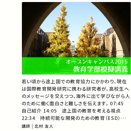
若い頃から途上国での教育協力にかかわり、現在
は国際教育開発研究に携わる研究者が、高校生へ
のメッセージを交えつつ、海外に出て学びながら人
のために働く面白さと難しさを伝えます。 07:45
自己紹介 14:05 途上国の教育を考える視点
22:34 持続可能な開発のための教育（ESD）
33:52 大学での「開かれた学び」 43:52 高校で
講師 | 北村 友人