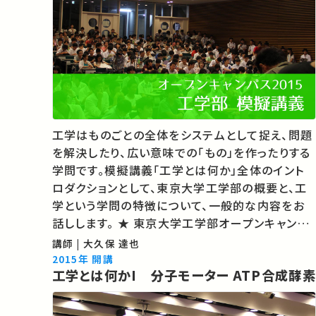
工学はものごとの全体をシステムとして捉え、問題
を解決したり、広い意味での「もの」を作ったりする
学問です。模擬講義「工学とは何か」全体のイント
ロダクションとして、東京大学工学部の概要と、工
学という学問の特徴について、一般的な内容をお
話しします。 ★ 東京大学工学部オープンキャンパ
ス模擬講義2015 ★ 東京大学「入学・進学をご希
講師 | 大久保 達也
望の方へ」 ★あなたのシェアが、ほかの誰かの学び
2015年 開講
工学とは何かI 分子モーター ATP合成酵素
に繋がる…