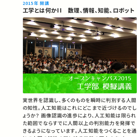
★あなたのシェアが、ほかの誰かの学びに繋がるか
2015年 開講
工学とは何かII 数理、情報、知能、ロボット
もしれませ…
実世界を認識し、多くのものを瞬時に判別する人間
の知性。人工知能はこれにどこまで近づけるのでし
ょうか？ 画像認識の進歩により、人工知能は限られ
た範囲でならすでに人間以上の判別能力を発揮で
きるようになっています。人工知能をつくることを通