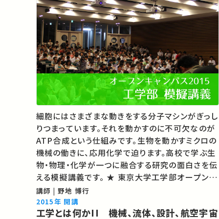
細胞にはさまざまな動きをする分子マシンがぎっし
りつまっています。それを動かすのに不可欠なのが
ATP合成という仕組みです。生物を動かすミクロの
機械の働きに、応用化学で迫ります。高校で学ぶ生
物・物理・化学が一つに融合する研究の面白さを伝
える模擬講義です。 ★ 東京大学工学部オープンキ
ャンパス模擬講義2015 ★ 東京大学「入学・進学を
講師 | 野地 博行
ご希望の方へ」 ★あなたのシェアが、ほかの誰かの
2015年 開講
工学とは何かII 機械、流体、設計、航空宇宙
学び…