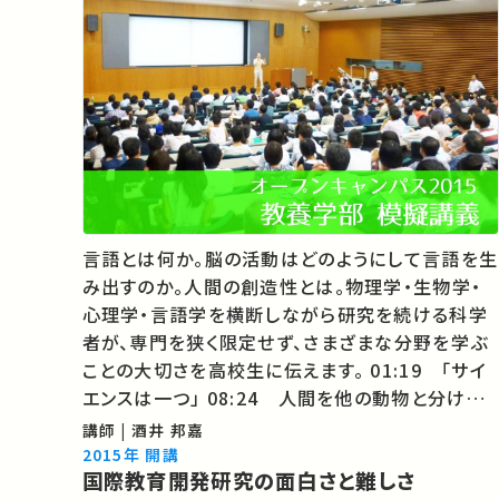
言語とは何か。脳の活動はどのようにして言語を生
み出すのか。人間の創造性とは。物理学・生物学・
心理学・言語学を横断しながら研究を続ける科学
者が、専門を狭く限定せず、さまざまな分野を学ぶ
ことの大切さを高校生に伝えます。 01:19 「サイ
エンスは一つ」 08:24 人間を他の動物と分ける3
要素 25:26 再帰的な言語の「木構造」 44:44
講師 | 酒井 邦嘉
脳の「言語地図」 48:49 学問の3原則 ★ 教養学
2015年 開講
国際教育開発研究の面白さと難しさ
部ホ…