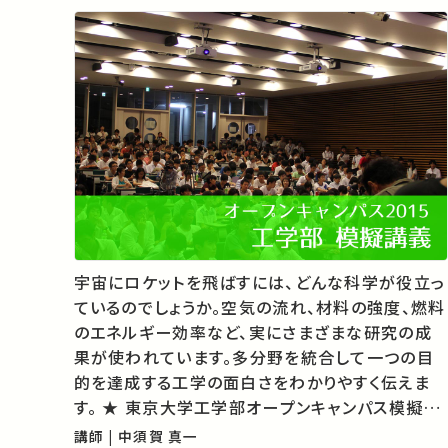
宇宙にロケットを飛ばすには、どんな科学が役立っ
ているのでしょうか。空気の流れ、材料の強度、燃料
のエネルギー効率など、実にさまざまな研究の成
果が使われています。多分野を統合して一つの目
的を達成する工学の面白さをわかりやすく伝えま
す。 ★ 東京大学工学部オープンキャンパス模擬講
義2015 ★ 東京大学「入学・進学をご希望の方へ」
講師 | 中須賀 真一