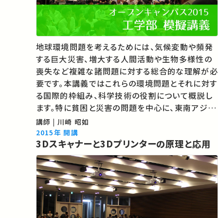
地球環境問題を考えるためには、気候変動や頻発
する巨大災害、増大する人間活動や生物多様性の
喪失など複雑な諸問題に対する総合的な理解が必
要です。本講義ではこれらの環境問題とそれに対す
る国際的枠組み、科学技術の役割について概説し
ます。特に貧困と災害の問題を中心に、東南アジア
での具体的事例を通して、持続可能な社会の実現
講師 | 川崎 昭如
に向けた自然科学と社会科学による統合的アプロ
2015年 開講
3Dスキャナーと3Dプリンターの原理と応用
ーチの重要性について考えていきます。 …