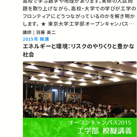
高校で学ぶ数学や地理があります。実際の入試問
題を取り上げながら、高校・大学での学びが工学の
フロンティアにどうつながっているのかを解き明か
します。 ★ 東京大学工学部オープンキャンパス模
擬講義2015 ★ 東京大学「入学・進学をご希望の
講師 | 羽藤 英二
方へ」 ★あなたのシェアが、ほかの誰かの学びに繋
2015年 開講
エネルギーと環境：リスクのやりくりと豊かな
がるかもしれ…
社会