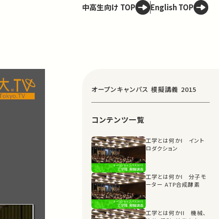
中高生向け TOP
English TOP
オープンキャンパス 模擬講義 2015
コンテンツ一覧
工学とは何かI イント
ロダクション
工学とは何かI 分子モ
ーター ATP合成酵素
工学とは何かII 機械、