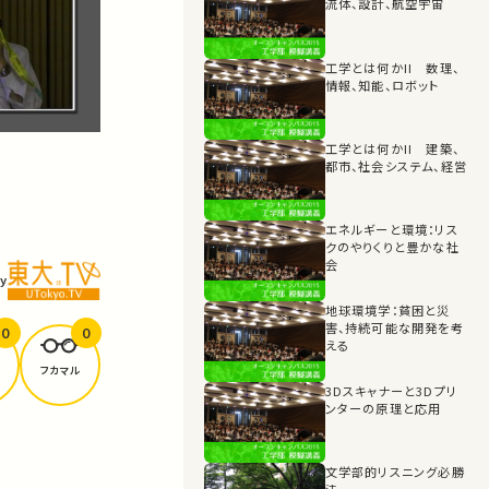
流体、設計、航空宇宙
工学とは何かII 数理、
情報、知能、ロボット
工学とは何かII 建築、
都市、社会システム、経営
エネルギーと環境：リス
クのやりくりと豊かな社
会
y
地球環境学：貧困と災
害、持続可能な開発を考
0
0
える
フカマル
3Dスキャナーと3Dプリ
ンターの原理と応用
文学部的リスニング必勝
法