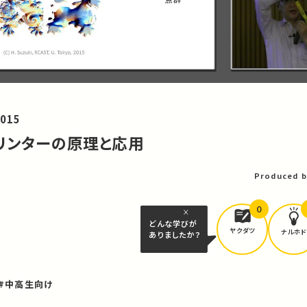
015
プリンターの原理と応用
Produced b
0
どんな学びが
ヤクダツ
ナルホド
ありましたか？
#中高生向け