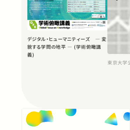
デジタル・ヒューマニティーズ ― 変
貌する学問の地平 ― (学術俯瞰講
義)
東京大学