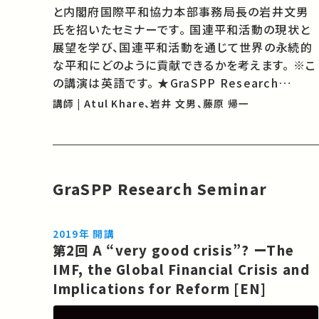
と内閣府国際平和協力本部事務局長の岩井文男
氏を招いたセミナーです。 国連平和活動の現状と
展望を学び、国連平和活動を通じて世界の永続的
な平和にどのように貢献できるかを考えます。 ※こ
の講演は英語です。 ★GraSPP Research
Seminar については こちら ★SSUフォーラムに
講師 | Atul Khare、岩井 文男、藤原 帰一
ついては こちら 主催：東京大学公共政策大学院、
東京大学未来ビジョン研究センター安全保障…
GraSPP Research Seminar
2019年 開講
第2回 A “very good crisis”? ーThe
IMF, the Global Financial Crisis and
Implications for Reform [EN]