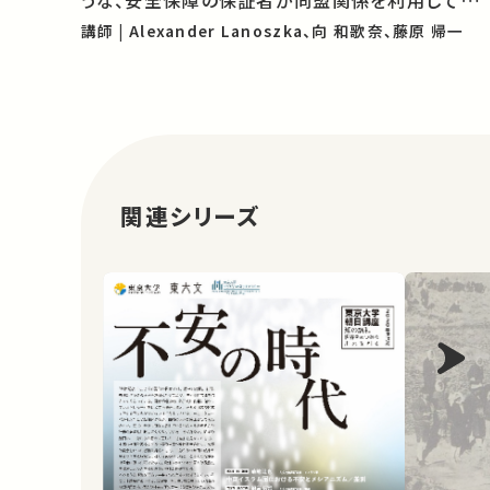
盟国の核開発を阻止できるのかについて考察しま
講師 | Alexander Lanoszka、向 和歌奈、藤原 帰一
す。 ※この講演は英語です。 ★GraSPP
Research Seminar については こちら 主催：
東…
関連シリーズ