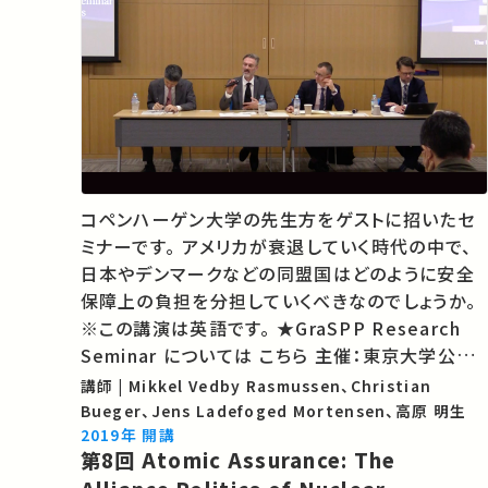
コペンハーゲン大学の先生方をゲストに招いたセ
ミナーです。 アメリカが衰退していく時代の中で、
日本やデンマークなどの同盟国はどのように安全
保障上の負担を分担していくべきなのでしょうか。
※この講演は英語です。 ★GraSPP Research
Seminar については こちら 主催：東京大学公共
政策大学院 ★あなたのシェアが、ほかの誰かの学
講師 | Mikkel Vedby Rasmussen、Christian
びに繋がるかもしれません。 お気に入りの講義・講
Bueger、Jens Ladefoged Mortensen、高原 明生
演があればSNSなどでシェアをお…
2019年 開講
第8回 Atomic Assurance: The