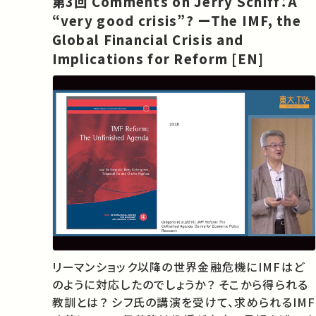
第3回 Comments on Jerry Schiff：A
りの講義・講演があればSNSなどでシ…
“very good crisis”? ーThe IMF, the
Global Financial Crisis and
Implications for Reform [EN]
リーマンショック以降の世界金融危機にIMFはど
のように対応したのでしょうか？ そこから得られる
教訓とは？ シフ氏の講演を受けて、求められるIMF