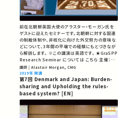
前在北朝鮮英国大使のアラスター・モーガン氏を
ゲストに迎えたセミナーです。北朝鮮に対する国連
の制裁体制や、非核化に向けた外交努力の意味な
どについて、3年間の平壌での経験にもとづきなが
ら解説します。 ※この講演は英語です。 ★GraSPP
Research Seminar については こちら 主催：東
京大学公共政策大学院 ★あなたのシェアが、ほか
講師 | Alastair Morgan, CMG
の誰かの学びに繋がるかもしれません。 お気に入
2019年 開講
第7回 Denmark and Japan: Burden-
りの講義・講演があればSNSなど…
sharing and Upholding the rules-
based system? [EN]