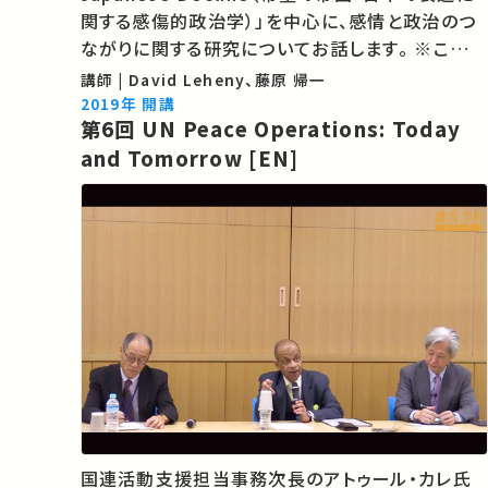
関する感傷的政治学）」を中心に、感情と政治のつ
ながりに関する研究についてお話します。 ※この講
演は英語です。 ★GraSPP Research Seminar
講師 | David Leheny、藤原 帰一
については こちら ★SSUセミナーについては こち
2019年 開講
第6回 UN Peace Operations: Today
ら 主催：東京大学公共政策大学院、東京大学未
and Tomorrow [EN]
来…
国連活動支援担当事務次長のアトゥール・カレ氏