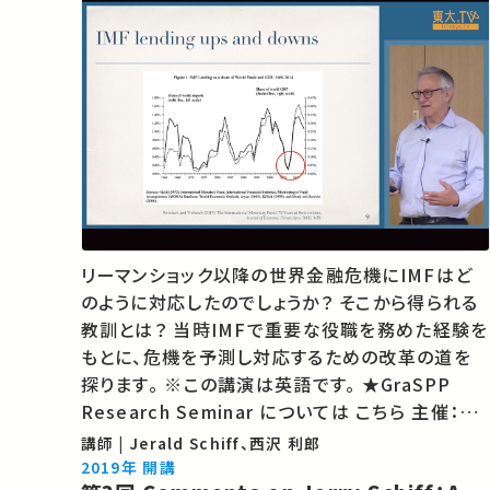
リーマンショック以降の世界金融危機にIMFはど
のように対応したのでしょうか？ そこから得られる
教訓とは？ 当時IMFで重要な役職を務めた経験を
もとに、危機を予測し対応するための改革の道を
探ります。 ※この講演は英語です。 ★GraSPP
Research Seminar については こちら 主催：東
京大学公共政策大学院 ★あなたのシェアが、ほか
講師 | Jerald Schiff、西沢 利郎
の誰かの学びに繋がるかもしれません。 お気に入
2019年 開講