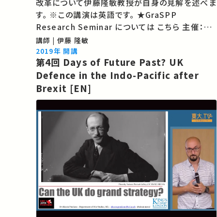
改革について伊藤隆敏教授が自身の見解を述べま
す。 ※この講演は英語です。 ★GraSPP
Research Seminar については こちら 主催：東
京大学公共政策大学院 ★あなたのシェアが、ほか
講師 | 伊藤 隆敏
の誰かの学びに繋がるかもしれません。 お気に入
2019年 開講
第4回 Days of Future Past? UK
りの講義・講演があればSNSなどでシェア…
Defence in the Indo-Pacific after
Brexit [EN]