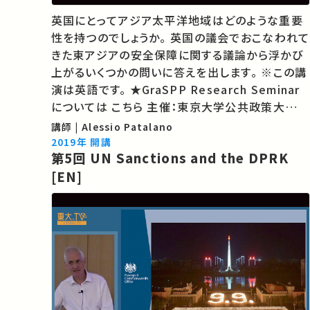
英国にとってアジア太平洋地域はどのような重要
性を持つのでしょうか。 英国の議会でおこなわれて
きた東アジアの安全保障に関する議論から浮かび
上がるいくつかの問いに答えを出します。 ※この講
演は英語です。 ★GraSPP Research Seminar
については こちら 主催：東京大学公共政策大学院
★あなたのシェアが、ほかの誰かの学びに繋がるか
講師 | Alessio Patalano
もしれません。 お気に入りの講義・講演があれば
2019年 開講
第5回 UN Sanctions and the DPRK
SNSなどでシェアをお願いし…
[EN]